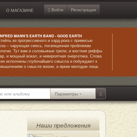
Войти
Регистрация
О МАГАЗИНЕ
NFRED MANN'S EARTH BAND - GOOD EARTH
ктейль из прогрессивного и хард-рока с примесью
юза – чарующая смесь, посвященная проблемам
ологии. Тут вам и соловьиные трели, и жесткие риффы
тар, и мощный вокал, и невероятная энергетика. Слова
сен исполнены глубочайшего смысла и побуждают к
змышлениям о смысле жизни, а яркие мелодии лишь
иливают эффект и выразительность стихов.
Параметры
Наши предложения