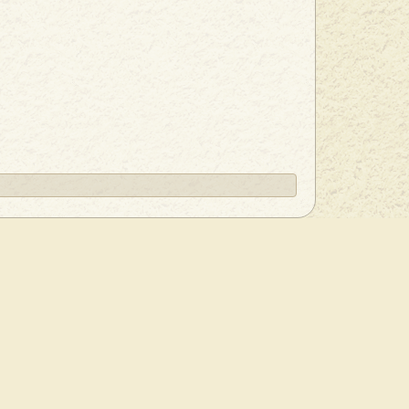
Карта сайта
ОСТАВКА
указании активной ссылки на
bmm-vinyl.ru