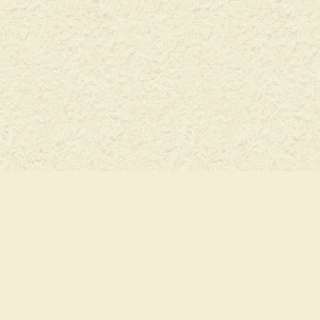
+7(926) 129-2-921
Как нас найти
Перепечатывание материалов и использо