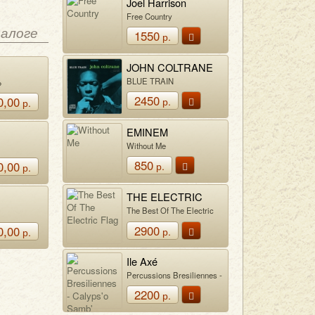
Joel Harrison
Free Country
талоге
1550
р.
JOHN COLTRANE
HER
BLUE TRAIN
Ь
ЕН ШОПЕН
2450
0,00
р.
р.
EMINEM
HER
Without Me
850
0,00
р.
р.
THE ELECTRIC
FLAG
HER
The Best Of The Electric
Flag
2900
0,00
р.
р.
Ile Axé
Percussions Bresiliennes -
Calyps'o Samb'
2200
р.