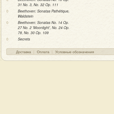
31 No. 3, No. 32 Op. 111
0
Beethoven: Sonatas Pathétique,
Waldstein
0
Beethoven: Sonatas No. 14 Op.
27 No. 2 'Moonlight', No. 24 Op.
78, No. 30 Op. 109
0
Secrets
Доставка
Оплата
Условные обозначения
ГЛАВНАЯ
О МАГАЗИНЕ
КОНТАКТЫ
Д
© Boogiemanmusic 2012-2025, все права защищены.
вание каталога разрешается только с разрешения авторов и при 