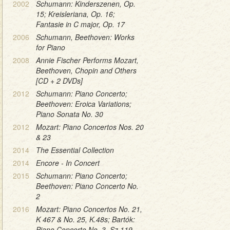
2002
Schumann: Kinderszenen, Op.
15; Kreisleriana, Op. 16;
Fantasie in C major, Op. 17
2006
Schumann, Beethoven: Works
for Piano
2008
Annie Fischer Performs Mozart,
Beethoven, Chopin and Others
[CD + 2 DVDs]
2012
Schumann: Piano Concerto;
Beethoven: Eroica Variations;
Piano Sonata No. 30
2012
Mozart: Piano Concertos Nos. 20
& 23
2014
The Essential Collection
2014
Encore - In Concert
2015
Schumann: Piano Concerto;
Beethoven: Piano Concerto No.
2
2016
Mozart: Piano Concertos No. 21,
K 467 & No. 25, K.48s; Bartók:
Piano Concerto No. 3, Sz.119