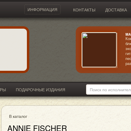
ИНФОРМАЦИЯ
КОНТАКТЫ
ДОСТАВКА
MA
Ко
бл
эк
ги
пе
ра
ус
ИРЫ
ПОДАРОЧНЫЕ ИЗДАНИЯ
В каталог
ANNIE FISCHER