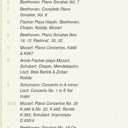
0
Beethoven: Piano Sonatas Vol. 7
0
Beethoven: Complete Piano
Sonatas, Vol. 8
0
Fischer Plays Haydn, Beethoven,
Chopin, Kodály, Mozart
0
Beethoven: Piano Sonatas Nos.
19, 15 'Pastoral', 30, 32
0
Mozart: Piano Concertos, K466
& K467
0
Annie Fischer plays Mozart,
Schubert, Chopin, Mendelssohn,
Liszt, Bela Bartok & Zoltan
Kodaly
0
Schumann: Concerto in A minor;
Liszt: Concerto No. 1 in E flat
major
2016
Mozart: Piano Concertos No. 20
K.466 & No. 22, K.482; Rondo
K.382; Schubert: Impromptu
D.935/4
0
Beethoven: Sonatas No. 18 Op.