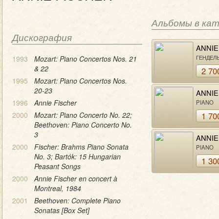
Альбомы в ка
Дискография
ANNIE
FISC
ГЕНДЕЛ
1993
Mozart: Piano Concertos Nos. 21
БЕТХОВ
& 22
2 70
ШУМАН
1995
Mozart: Piano Concertos Nos.
20-23
ANNIE
FISC
1996
Annie Fischer
PIANO
2000
Mozart: Piano Concerto No. 22;
1 70
Beethoven: Piano Concerto No.
3
ANNIE
FISC
2000
Fischer: Brahms Piano Sonata
PIANO
No. 3; Bartók: 15 Hungarian
1 30
Peasant Songs
2000
Annie Fischer en concert à
Montreal, 1984
2001
Beethoven: Complete Piano
Sonatas [Box Set]