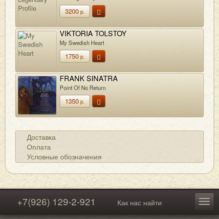
3200
р.
VIKTORIA TOLSTOY
My Swedish Heart
1750
р.
FRANK SINATRA
Point Of No Return
1350
р.
Доставка
Оплата
Условные обозначения
+7(926) 129-2-921
Как нас найти