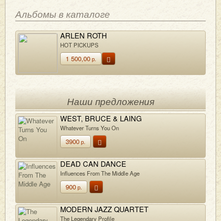
Альбомы в каталоге
ARLEN ROTH
HOT PICKUPS
1 500,00
р.
Наши предложения
WEST, BRUCE & LAING
Whatever Turns You On
3900
р.
DEAD CAN DANCE
Influences From The Middle Age
900
р.
MODERN JAZZ QUARTET
The Legendary Profile