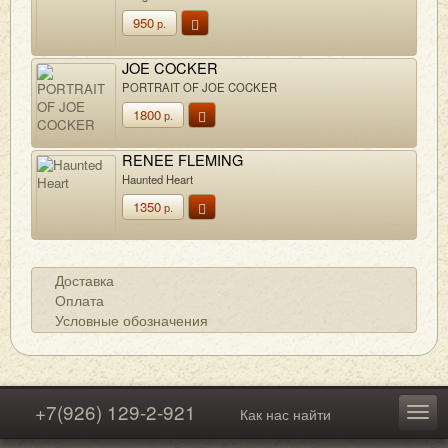
950
р.
JOE COCKER
PORTRAIT OF JOE COCKER
1800
р.
RENEE FLEMING
Haunted Heart
1350
р.
Доставка
Оплата
Условные обозначения
+7(926) 129-2-921
Как нас найти