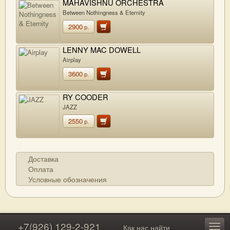
MAHAVISHNU ORCHESTRA
Between Nothingness & Eternity
2900
р.
LENNY MAC DOWELL
Airplay
3600
р.
RY COODER
JAZZ
2550
р.
Доставка
Оплата
Условные обозначения
+7(926) 129-2-921
Как нас найти