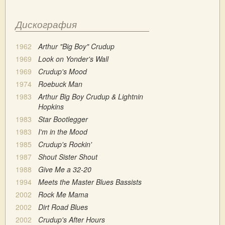
Дискография
1962
Arthur "Big Boy" Crudup
1969
Look on Yonder's Wall
1969
Crudup's Mood
1974
Roebuck Man
1983
Arthur Big Boy Crudup & Lightnin
Hopkins
1983
Star Bootlegger
1983
I'm in the Mood
1985
Crudup's Rockin'
1987
Shout Sister Shout
1988
Give Me a 32-20
1994
Meets the Master Blues Bassists
2002
Rock Me Mama
2002
Dirt Road Blues
2002
Crudup's After Hours