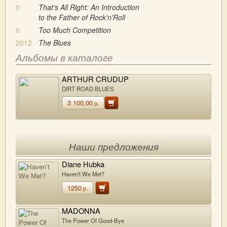
0
That's All Right: An Introduction
to the Father of Rock'n'Roll
0
Too Much Competition
2012
The Blues
Альбомы в каталоге
ARTHUR CRUDUP
DIRT ROAD BLUES
3 100,00
р.
Наши предложения
Diane Hubka
Haven't We Met?
1250
р.
MADONNA
The Power Of Good-Bye