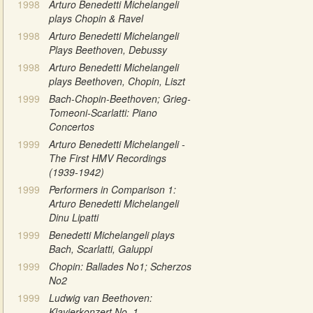
1998
Arturo Benedetti Michelangeli
plays Chopin & Ravel
1998
Arturo Benedetti Michelangeli
Plays Beethoven, Debussy
1998
Arturo Benedetti Michelangeli
plays Beethoven, Chopin, Liszt
1999
Bach-Chopin-Beethoven; Grieg-
Tomeoni-Scarlatti: Piano
Concertos
1999
Arturo Benedetti Michelangeli -
The First HMV Recordings
(1939-1942)
1999
Performers in Comparison 1:
Arturo Benedetti Michelangeli
Dinu Lipatti
1999
Benedetti Michelangeli plays
Bach, Scarlatti, Galuppi
1999
Chopin: Ballades No1; Scherzos
No2
1999
Ludwig van Beethoven:
Klavierkonzert No. 1