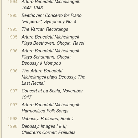
1994
Arturo Benedetti Michelangeli:
1942-1943
1995
Beethoven: Concerto for Piano
"Emperor"; Symphony No. 4
1995
The Vatican Recordings
1995
Arturo Benedetti Michelangeli
Plays Beethoven, Chopin, Ravel
1996
Arturo Benedetti Michelangeli
Plays Schumann, Chopin,
Debussy & Mompou
1996
The Arturo Benedetti
Michelangeli plays Debussy: The
Last Recital
1997
Concert at La Scala, November
1947
1997
Arturo Benedetti Michelangeli:
Harmonized Folk Songs
1998
Debussy: Préludes, Book 1
1998
Debussy: Images I & II;
Children's Corner; Préludes