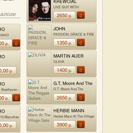
KREWCIAL
LIVE GUY WITH
GLASSES
талоге
2650
р.
JOHN
RO
MCLAUGHLIN AL
ETTI
PASSION, GRACE & FIRE
ИАНО
DI MEOLA PACO
LANGELI
1350
00
р.
р.
DE LUCIA
MARTIN AUER
RO
QUINTET
ETTI
OLIVIA
LANGELI
1400
0,00
р.
р.
G.T. Moore And The
RO
Reggae Guitars
ETTI
G.T. Moore And The
 - Beethoven -
Reggae Guitars
LANGELI
lbeniz -
2650
00
р.
р.
s - Mompou
HERBIE MANN
RO
ETTI
Herbie Mann At The Village
10 Mazurkas
Gate
LANGELI
 Op. 45 ·
3900
0,00
р.
р.
p.23 ·
Op. 31