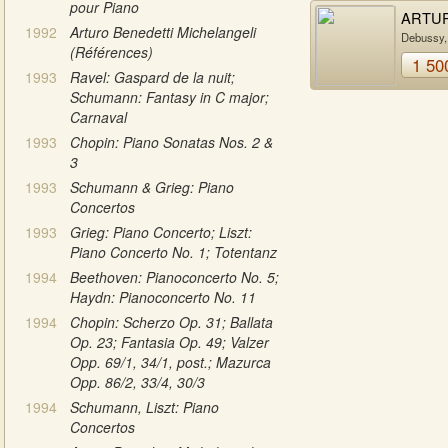
pour Piano
ARTU
1992
Arturo Benedetti Michelangeli
BENED
Debussy,
(Références)
MICHE
Scarlatti
1 50
1993
Ravel: Gaspard de la nuit;
Schumann: Fantasy in C major;
Carnaval
1993
Chopin: Piano Sonatas Nos. 2 &
3
1993
Schumann & Grieg: Piano
Concertos
1993
Grieg: Piano Concerto; Liszt:
Piano Concerto No. 1; Totentanz
1994
Beethoven: Pianoconcerto No. 5;
Haydn: Pianoconcerto No. 11
1994
Chopin: Scherzo Op. 31; Ballata
Op. 23; Fantasia Op. 49; Valzer
Opp. 69/1, 34/1, post.; Mazurca
Opp. 86/2, 33/4, 30/3
1994
Schumann, Liszt: Piano
Concertos