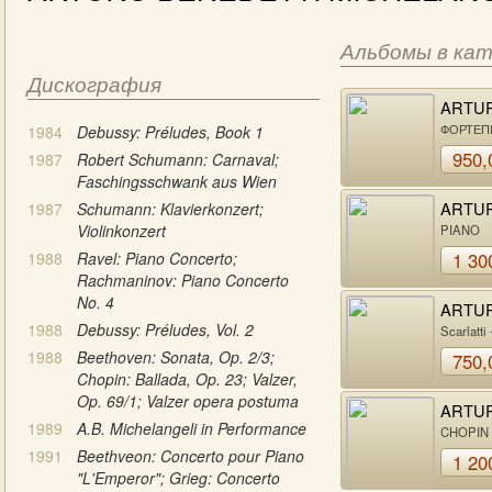
Альбомы в ка
Дискография
ARTU
BENED
ФОРТЕП
1984
Debussy: Préludes, Book 1
MICHE
950,
1987
Robert Schumann: Carnaval;
Faschingsschwank aus Wien
ARTU
1987
Schumann: Klavierkonzert;
BENED
Violinkonzert
PIANO
MICHE
1988
Ravel: Piano Concerto;
1 30
Rachmaninov: Piano Concerto
No. 4
ARTU
BENED
1988
Debussy: Préludes, Vol. 2
Scarlatti
MICHE
Grieg - A
1988
Beethoven: Sonata, Op. 2/3;
750,
Granado
Chopin: Ballada, Op. 23; Valzer,
Op. 69/1; Valzer opera postuma
ARTU
1989
A.B. Michelangeli in Performance
BENED
CHOPIN 
MICHE
· Prélude
1991
Beethveon: Concerto pour Piano
1 20
Ballade O
"L'Emperor"; Grieg: Concerto
Scherzo 