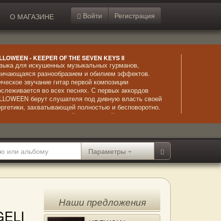
Войти
Регистрация
О МАГАЗИНЕ
LLOWEEN - KEEPER OF THE SEVEN KEYS II
зыка для искушенных музыкальных гурманов,
личающаяся разнообразием и обилием эффектов.
ическое звучание гитар первой композиции
ослеживается во всех песнях. С первых аккордов
LLOWEEN берут слушателя под дивную власть своей
ергетики, захватывающей полностью и бесповоротно.
ена относительно спокойных мелодий дикими ритмами
стоянно держит во внимании и напряжении. Сильный
ьбом, повлиявший на развитие хэви-металл и почти
лностью состоящий из шедевров.
Параметры
Наши предложения
GELI