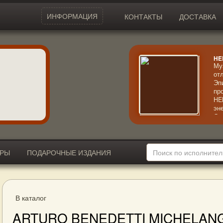
ИНФОРМАЦИЯ
КОНТАКТЫ
ДОСТАВКА
HE
Му
от
Эп
пр
HE
эн
См
по
ал
по
ИРЫ
ПОДАРОЧНЫЕ ИЗДАНИЯ
В каталог
ARTURO BENEDETTI MICHELAN