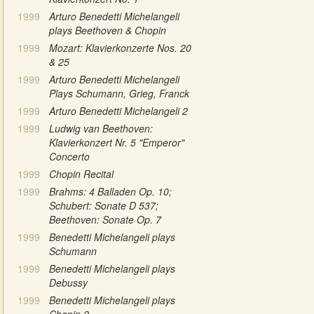
1999
Arturo Benedetti Michelangeli
plays Beethoven & Chopin
1999
Mozart: Klavierkonzerte Nos. 20
& 25
1999
Arturo Benedetti Michelangeli
Plays Schumann, Grieg, Franck
1999
Arturo Benedetti Michelangeli 2
1999
Ludwig van Beethoven:
Klavierkonzert Nr. 5 "Emperor"
Concerto
1999
Chopin Recital
1999
Brahms: 4 Balladen Op. 10;
Schubert: Sonate D 537;
Beethoven: Sonate Op. 7
1999
Benedetti Michelangeli plays
Schumann
1999
Benedetti Michelangeli plays
Debussy
1999
Benedetti Michelangeli plays
Chopin 2