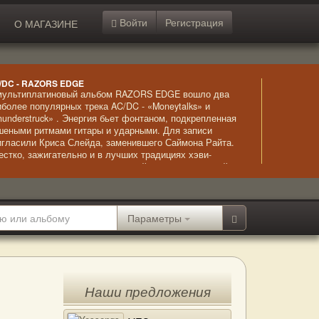
Войти
Регистрация
О МАГАЗИНЕ
/DC - RAZORS EDGE
мультиплатиновый альбом RAZORS EDGE вошло два
иболее популярных трека AC/DC - «Moneytalks» и
hunderstruck» . Энергия бьет фонтаном, подкрепленная
шеными ритмами гитары и ударными. Для записи
игласили Криса Слейда, заменившего Саймона Райта.
естко, зажигательно и в лучших традициях хэви-
талла и хард-рока – классический вариант «тяжелой»
зыки.
Параметры
Наши предложения