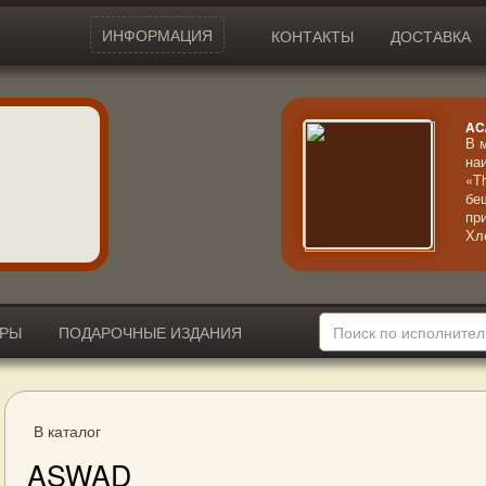
ИНФОРМАЦИЯ
КОНТАКТЫ
ДОСТАВКА
AC
В 
на
«T
бе
пр
Хл
ме
му
ИРЫ
ПОДАРОЧНЫЕ ИЗДАНИЯ
В каталог
ASWAD