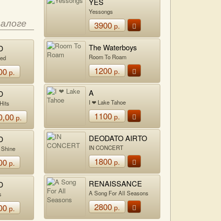
YES
Yessongs
талоге
3900
р.
The Waterboys
D
Room To Roam
ked
1200
00
р.
р.
A
D
I ❤ Lake Tahoe
Hits
1100
0,00
р.
р.
DEODATO AIRTO
D
IN CONCERT
 Shine
1800
00
р.
р.
RENAISSANCE
D
A Song For All Seasons
s
2800
00
р.
р.