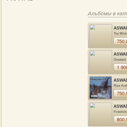
Альбомы в ка
ASWA
Too Wic
750,
ASWA
Greatest 
1 90
ASWA
Rise And
750,
ASWA
Firestick
800,