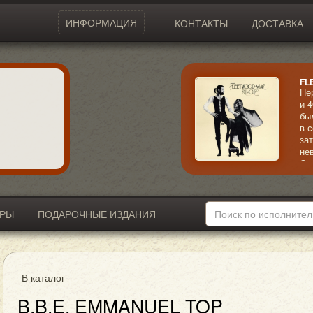
ИНФОРМАЦИЯ
КОНТАКТЫ
ДОСТАВКА
FL
Пе
и 
бы
в 
за
не
Ос
об
ИРЫ
ПОДАРОЧНЫЕ ИЗДАНИЯ
В каталог
B.B.E. EMMANUEL TOP