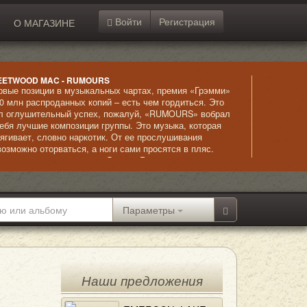
Войти
Регистрация
О МАГАЗИНЕ
EETWOOD MAC - RUMOURS
рвые позиции в музыкальных чартах, премия «Грэмми»
40 млн распроданных копий – есть чем гордиться. Это
л оглушительный успех, пожалуй, «RUMOURS» вобрал
себя лучшие композиции группы. Это музыка, которая
тягивает, словно наркотик. От ее прослушивания
возможно оторваться, а ноги сами просятся в пляс.
обенно впечатляет голос Линдси Бакингем –
волакивающе сексуальный и чувственный.
Параметры
Наши предложения