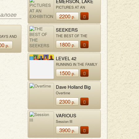
EMERSON, LAKE
& PALMER
PICTURES AT AN
EXHIBITION
талоге
2200
р.
SEEKERS
NUEL
THE BEST OF THE
DAYS AND
SEEKERS
EEK
1800
00
р.
р.
LEVEL 42
RUNNING IN THE FAMILY
1500
р.
Dave Holland Big
Band
Overtime
2300
р.
VARIOUS
Session III
3900
р.