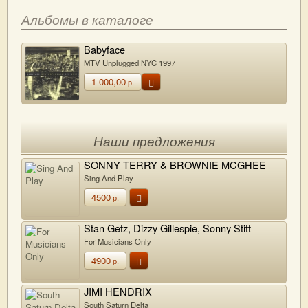
Альбомы в каталоге
Babyface
MTV Unplugged NYC 1997
1 000,00
р.
Наши предложения
SONNY TERRY & BROWNIE MCGHEE
Sing And Play
4500
р.
Stan Getz, Dizzy Gillespie, Sonny Stitt
For Musicians Only
4900
р.
JIMI HENDRIX
South Saturn Delta