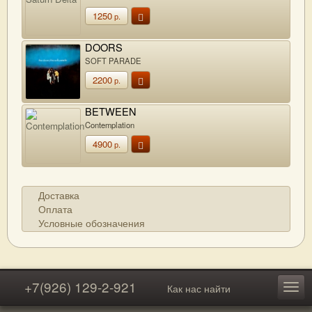
1250
р.
DOORS
SOFT PARADE
2200
р.
BETWEEN
Contemplation
4900
р.
Доставка
Оплата
Условные обозначения
+7(926) 129-2-921
Как нас найти