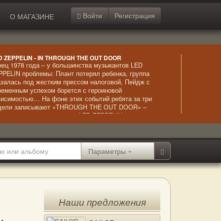
Войти
Регистрация
О МАГАЗИНЕ
D ZEPPELIN - IN THROUGH THE OUT DOOR
нец 1978 года – у большинства музыкантов LED
PPELIN проблемы: Плант потерял ребенка, группа
азалась под жестким прессом налоговой, Пейдж с
ременным успехом борется с героиновой
висимостью… На фоне этих событий ребята за три
дели записывают «THROUGH THE OUT DOOR» –
ьбом, благодаря которому LED ZEPPELIN ставит
бственный рекорд , выйдя на первые места в Billboard
ньше, чем за неделю. Это была последняя студийная
пись с Джоном Бонэмом, погибшим в 1980 году.
Параметры
Наши предложения
,