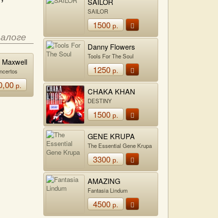
SAILOR
SAILOR
1500
р.
талоге
Danny Flowers
Tools For The Soul
, Maxwell
1250
 Isaac
р.
ncertos
 Leonard
0,00
р.
in,
CHAKA KHAN
Previn
DESTINY
1500
р.
GENE KRUPA
The Essential Gene Krupa
3300
р.
AMAZING
BLONDEL
Fantasia Lindum
4500
р.