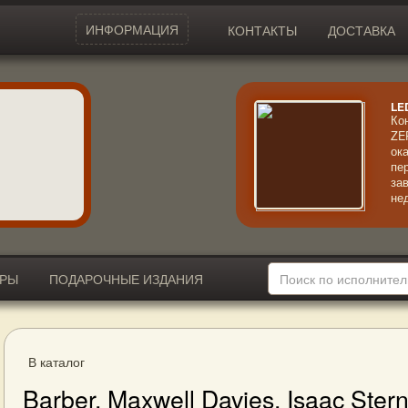
ИНФОРМАЦИЯ
КОНТАКТЫ
ДОСТАВКА
LE
Ко
ZE
ок
пе
за
не
ал
со
ме
за
ИРЫ
ПОДАРОЧНЫЕ ИЗДАНИЯ
В каталог
Barber, Maxwell Davies, Isaac Stern