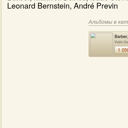
Leonard Bernstein, André Previn
Альбомы в ка
Barber
Davies,
Violin Co
Stern,
1 05
Bernste
André 