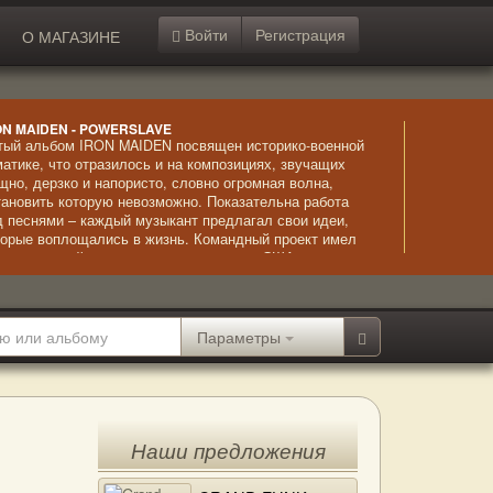
Войти
Регистрация
О МАГАЗИНЕ
ON MAIDEN - POWERSLAVE
тый альбом IRON MAIDEN посвящен историко-военной
матике, что отразилось и на композициях, звучащих
щно, дерзко и напористо, словно огромная волна,
тановить которую невозможно. Показательна работа
д песнями – каждый музыкант предлагал свои идеи,
торые воплощались в жизнь. Командный проект имел
лушительный успех, альбом получил в США статус
атинового, а в Британии – золотого.
Параметры
Наши предложения