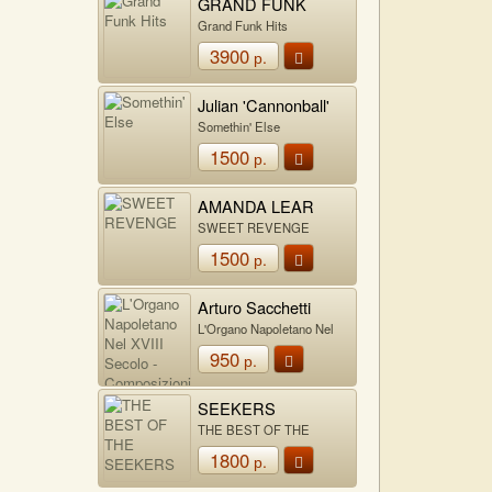
GRAND FUNK
RAILROAD
Grand Funk Hits
3900
р.
Julian 'Cannonball'
Adderley
Somethin' Else
1500
р.
AMANDA LEAR
SWEET REVENGE
1500
р.
Arturo Sacchetti
L'Organo Napoletano Nel
XVIII Secolo -
950
р.
Composizioni Da Chiesa
SEEKERS
THE BEST OF THE
SEEKERS
1800
р.