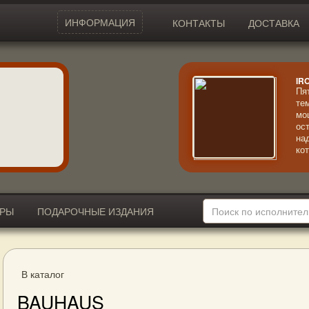
ИНФОРМАЦИЯ
КОНТАКТЫ
ДОСТАВКА
IR
Пя
те
мо
ос
на
ко
ог
пл
ИРЫ
ПОДАРОЧНЫЕ ИЗДАНИЯ
В каталог
BAUHAUS