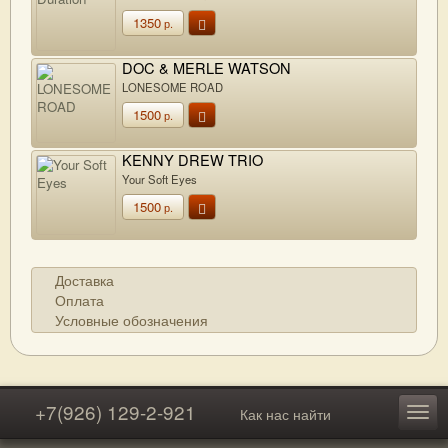
1350
р.
DOC & MERLE WATSON
LONESOME ROAD
1500
р.
KENNY DREW TRIO
Your Soft Eyes
1500
р.
Доставка
Оплата
Условные обозначения
+7(926) 129-2-921
Как нас найти