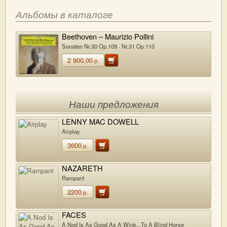
Альбомы в каталоге
Beethoven – Maurizio Pollini
Sonaten Nr.30 Op.109 · Nr.31 Op.110
2 900,00
р.
Наши предложения
LENNY MAC DOWELL
Airplay
3600
р.
NAZARETH
Rampant
2200
р.
FACES
A Nod Is As Good As A Wink...To A Blind Horse