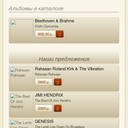
Альбомы в каталоге
Beethoven & Brahms
Violin Concertos
900,00
р.
Наши предложения
Rahsaan Roland Kirk & The Vibration
Society
Rahsaan Rahsaan
3600
р.
JIMI HENDRIX
The Best Of Jimi Hendrix
2300
р.
GENESIS
The Lamb Lies Down On Broadway