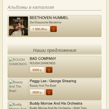
Альбомы в каталоге
BEETHOVEN HUMMEL
Die Klassische Mandoline
1 500,00
р.
Наши предложения
BAD COMPANY
ROUGH DIAMONDS
3300
р.
Peggy Lee / George Shearing
Beauty And The Beat!
3500
р.
Buddy Morrow And His Orchestra
Buddy Morrow And His Orchestra – Night Train