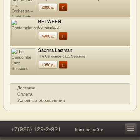
2600
р.
BETWEEN
Contemplation
4900
р.
Sabrina Lastman
The Candombe Jazz Sessions
1350
р.
Доставка
Оплата
Условные обозначения
+7(926) 129-2-921
Как нас найти