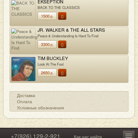
EKSEPTION
BACK TO THE CLASSICS
1500
р.
JR. WALKER & THE ALL STARS
Peace & Understanding Is Hard To Find
3300
р.
TIM BUCKLEY
Look At The Fool
2650
р.
Доставка
Оплата
Условные обозначения
+7(926) 129-2-921
Как нас найти