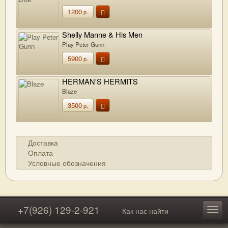
1200
р.
Shelly Manne & His Men
Play Peter Gunn
5900
р.
HERMAN'S HERMITS
Blaze
3500
р.
Доставка
Оплата
Условные обозначения
+7(926) 129-2-921
Как нас найти