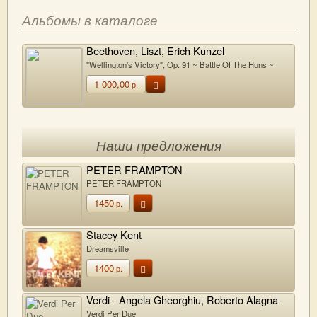
Альбомы в каталоге
Beethoven, Liszt, Erich Kunzel
"Wellington's Victory", Op. 91 ~ Battle Of The Huns ~
Hungarian March To The Assault
1 000,00
р.
Наши предложения
PETER FRAMPTON
PETER FRAMPTON
1450
р.
Stacey Kent
Dreamsville
1400
р.
Verdi - Angela Gheorghiu, Roberto Alagna
Verdi Per Due