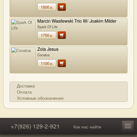
1500
р.
Marcin Wasilewski Trio W/ Joakim Milder
Spark Of Life
1750
р.
Zola Jesus
Conatus
1100
р.
Доставка
Оплата
Условные обозначения
+7(926) 129-2-921
Как нас найти