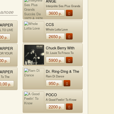
ANGE
Interprète Ses Plus Grands
Succès De 1972 À 1976
талоге
3600
р.
CCS
HARPER
Whole Lotta Love
L TO LIVE
2650
00
р.
р.
Chuck Berry With
HARPER
The Steve Miller
St. Louie To Frisco To
FOR YOUR
Band
Memphis
5900
00
р.
р.
Dr. Ring-Ding & The
HARPER
Senior Allstars
Ram Di Dance
 To The
rld
950
0,00
р.
р.
POCO
A Good Feelin' To Know
2200
р.