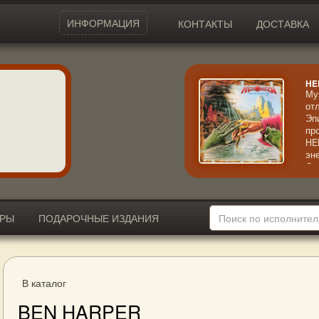
ИНФОРМАЦИЯ
КОНТАКТЫ
ДОСТАВКА
HE
Му
от
Эп
пр
HE
эн
См
по
ал
по
ИРЫ
ПОДАРОЧНЫЕ ИЗДАНИЯ
В каталог
BEN HARPER