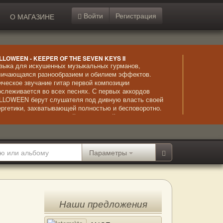
Войти
Регистрация
О МАГАЗИНЕ
LLOWEEN - KEEPER OF THE SEVEN KEYS II
зыка для искушенных музыкальных гурманов,
личающаяся разнообразием и обилием эффектов.
ическое звучание гитар первой композиции
ослеживается во всех песнях. С первых аккордов
LLOWEEN берут слушателя под дивную власть своей
ергетики, захватывающей полностью и бесповоротно.
ена относительно спокойных мелодий дикими ритмами
стоянно держит во внимании и напряжении. Сильный
ьбом, повлиявший на развитие хэви-металл и почти
лностью состоящий из шедевров.
Параметры
Наши предложения