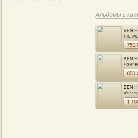
Альбомы в ка
BEN 
THE WIL
750,
BEN 
FIGHT 
MIND
650,
BEN 
Welcome
Cruel Wo
1 15