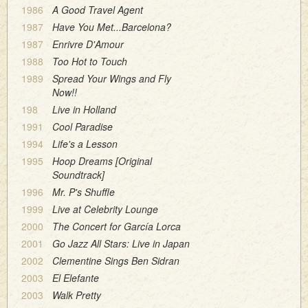
1986
A Good Travel Agent
1987
Have You Met...Barcelona?
1987
Enrivre D'Amour
1988
Too Hot to Touch
1989
Spread Your Wings and Fly
Now!!
198
Live in Holland
1991
Cool Paradise
1994
Life's a Lesson
1995
Hoop Dreams [Original
Soundtrack]
1996
Mr. P's Shuffle
1999
Live at Celebrity Lounge
2000
The Concert for García Lorca
2001
Go Jazz All Stars: Live in Japan
2002
Clementine Sings Ben Sidran
2003
El Elefante
2003
Walk Pretty