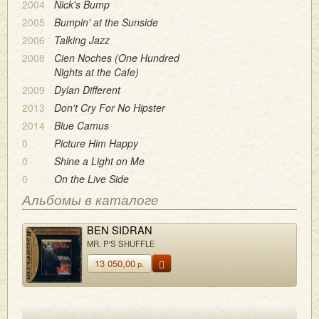
2004
Nick's Bump
2005
Bumpin' at the Sunside
2006
Talking Jazz
2008
Cien Noches (One Hundred
Nights at the Cafe)
2009
Dylan Different
2013
Don't Cry For No Hipster
2014
Blue Camus
0
Picture Him Happy
0
Shine a Light on Me
0
On the Live Side
Альбомы в каталоге
BEN SIDRAN
MR. P'S SHUFFLE
13 050,00
р.