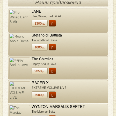
Наши предложения
JANE
Fire, Water, Earth & Air
3300
р.
Stefano di Battista
'Round About Roma
1600
р.
The Shirelles
Happy And In Love
2350
р.
RACER X
EXTREME VOLUME LIVE
7900
р.
WYNTON MARSALIS SEPTET
The Marciac Suite