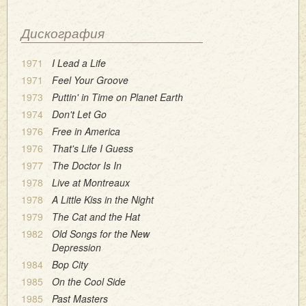
Дискография
1971
I Lead a Life
1971
Feel Your Groove
1973
Puttin' in Time on Planet Earth
1974
Don't Let Go
1976
Free in America
1976
That's Life I Guess
1977
The Doctor Is In
1978
Live at Montreaux
1978
A Little Kiss in the Night
1979
The Cat and the Hat
1982
Old Songs for the New
Depression
1984
Bop City
1985
On the Cool Side
1985
Past Masters