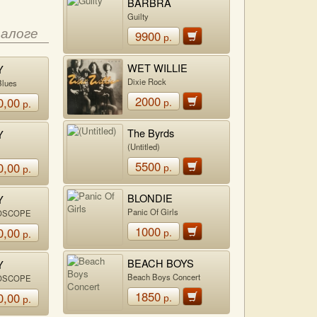
BARBRA
STREISAND
Guilty
талоге
9900
р.
WET WILLIE
Y
N
Dixie Rock
Blues
2000
0,00
р.
р.
The Byrds
Y
N
(Untitled)
5500
0,00
р.
р.
BLONDIE
Y
N
Panic Of Girls
OSCOPE
1000
0,00
р.
р.
BEACH BOYS
Y
N
Beach Boys Concert
OSCOPE
1850
0,00
р.
р.