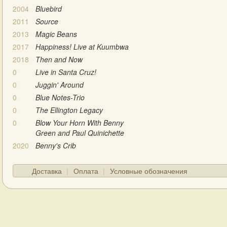
2004
Bluebird
2011
Source
2013
Magic Beans
2017
Happiness! Live at Kuumbwa
2018
Then and Now
0
Live in Santa Cruz!
0
Juggin' Around
0
Blue Notes-Trio
0
The Ellington Legacy
0
Blow Your Horn With Benny
Green and Paul Quinichette
2020
Benny's Crib
Доставка
Оплата
Условные обозначения