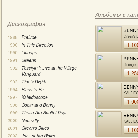
Альбомы в ка
Дискография
BENN
GREE
Green's 
1988
Prelude
1 10
1990
In This Direction
1990
Lineage
BENN
1991
Greens
GREE
Lineage
1992
Testifyin'!: Live at the Village
1 25
Vanguard
1993
That's Right!
BENN
1994
Place to Be
GREE
KALEID
1997
Kaleidoscope
1 00
1998
Oscar and Benny
1999
These Are Soulful Days
BENN
2000
Naturally
GREE
KALEID
2001
Green's Blues
1 10
2003
Jazz at the Bistro