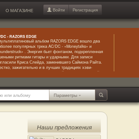
Войти
Регистрация
О МАГАЗИНЕ
/DC - RAZORS EDGE
мультиплатиновый альбом RAZORS EDGE вошло два
иболее популярных трека AC/DC - «Moneytalks» и
hunderstruck» . Энергия бьет фонтаном, подкрепленная
шеными ритмами гитары и ударными. Для записи
игласили Криса Слейда, заменившего Саймона Райта.
естко, зажигательно и в лучших традициях хэви-
талла и хард-рока – классический вариант «тяжелой»
зыки.
Параметры
Наши предложения