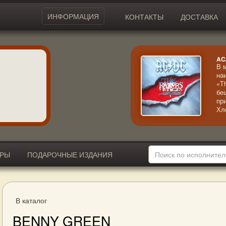
ИНФОРМАЦИЯ
КОНТАКТЫ
ДОСТАВКА
AC
В 
на
«T
бе
пр
Хл
ме
му
ИРЫ
ПОДАРОЧНЫЕ ИЗДАНИЯ
В каталог
BENNY GREEN