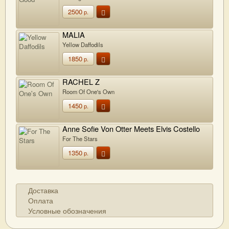
2500
р.
MALIA
Yellow Daffodils
1850
р.
RACHEL Z
Room Of One's Own
1450
р.
Anne Sofie Von Otter Meets Elvis Costello
For The Stars
1350
р.
Доставка
Оплата
Условные обозначения