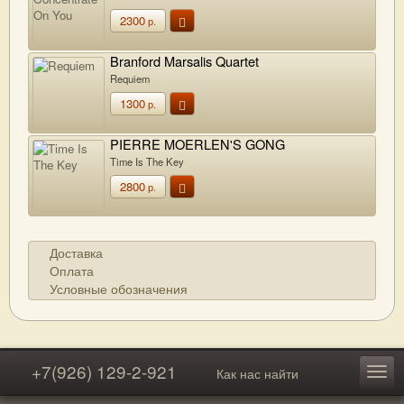
2300
р.
Branford Marsalis Quartet
Requiem
1300
р.
PIERRE MOERLEN'S GONG
Time Is The Key
2800
р.
Доставка
Оплата
Условные обозначения
+7(926) 129-2-921
Как нас найти