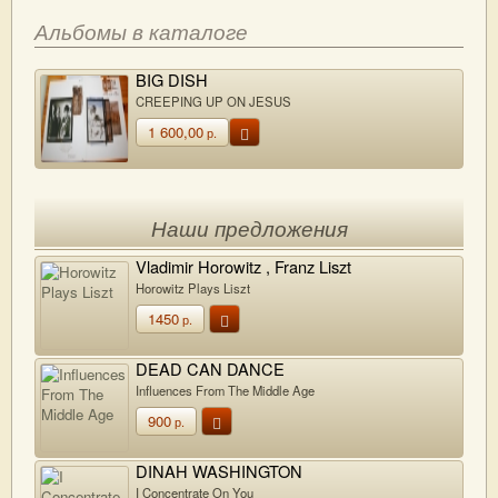
Альбомы в каталоге
BIG DISH
CREEPING UP ON JESUS
1 600,00
р.
Наши предложения
Vladimir Horowitz , Franz Liszt
Horowitz Plays Liszt
1450
р.
DEAD CAN DANCE
Influences From The Middle Age
900
р.
DINAH WASHINGTON
I Concentrate On You