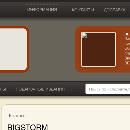
ИНФОРМАЦИЯ
КОНТАКТЫ
ДОСТАВКА
DE
Из
пр
JA
пл
Вп
DE
ма
Ос
вс
ви
ИРЫ
ПОДАРОЧНЫЕ ИЗДАНИЯ
В каталог
BIGSTORM