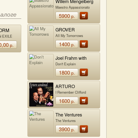
Willem Mengelberg
Maestro Appassionato
талоге
5900
р.
GROVER
TORM
WASHINGTON, JR.
All My Tomorrows
N EXILE
1400
0,00
р.
р.
Joel Frahm with
Brad Mehldau
Don't Explain
1800
р.
ARTURO
SANDOVAL
I Remember Clifford
1600
р.
The Ventures
The Ventures
3900
р.