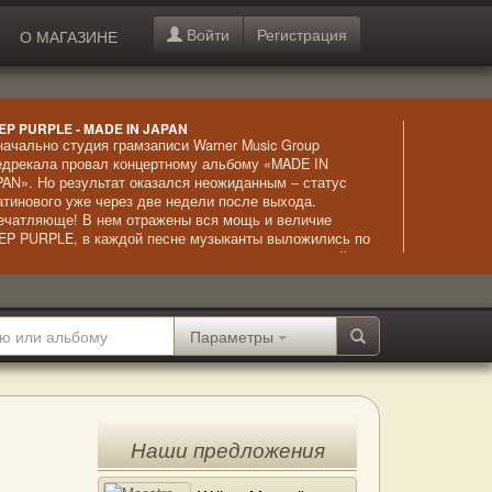
Войти
Регистрация
О МАГАЗИНЕ
EP PURPLE - MADE IN JAPAN
начально студия грамзаписи Warner Music Group
едрекала провал концертному альбому «MADE IN
PAN». Но результат оказался неожиданным – статус
атинового уже через две недели после выхода.
ечатляюще! В нем отражены вся мощь и величие
EP PURPLE, в каждой песне музыканты выложились по
ксимуму, выступая на пределе своих возможностей.
обый шарм композициям придают оригинальные
тупления с таинственно-загадочным звучанием и
ртуозное исполнение гитарных партий.
Параметры
Наши предложения