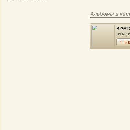
Альбомы в ка
BIGS
LIVING I
1 50