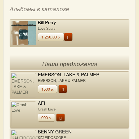
Альбомы в каталоге
Bill Perry
Love Scars
1 250,00
р.
Наши предложения
EMERSON, LAKE & PALMER
EMERSON, LAKE & PALMER
1500
р.
AFI
Crash Love
900
р.
BENNY GREEN
KALEIDOSCOPE