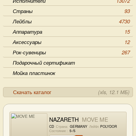
Исполнители
13072
Страны
93
Лейблы
4730
Аппаратура
15
Аксессуары
12
Рок-сувениры
267
Подарочный сертификат
Мойка пластинок
Скачать каталог
(xls, 12.1 МБ)
NAZARETH
MOVE ME
CD
Страна:
GERMANY
Лейбл:
POLYDOR
Состояние :
5-/5