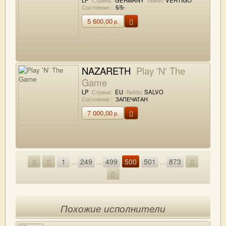
Состояние :
5/5-
5 600,00
р.
NAZARETH
Play 'N' The
Game
LP
Страна:
EU
Лейбл:
SALVO
Состояние :
ЗАПЕЧАТАН
7 000,00
р.
1
...
249
...
499
500
501
...
873
Похожие исполнители