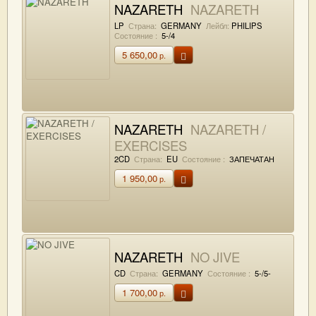
NAZARETH
NAZARETH
LP
Страна:
GERMANY
Лейбл:
PHILIPS
Состояние :
5-/4
5 650,00
р.
NAZARETH
NAZARETH /
EXERCISES
2CD
Страна:
EU
Состояние :
ЗАПЕЧАТАН
1 950,00
р.
NAZARETH
NO JIVE
CD
Страна:
GERMANY
Состояние :
5-/5-
1 700,00
р.