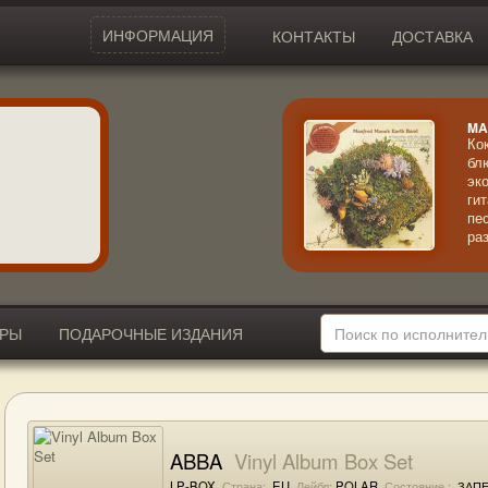
ИНФОРМАЦИЯ
КОНТАКТЫ
ДОСТАВКА
MA
Ко
бл
эк
ги
пе
ра
ус
ИРЫ
ПОДАРОЧНЫЕ ИЗДАНИЯ
ABBA
Vinyl Album Box Set
LP-BOX
Страна:
EU
Лейбл:
POLAR
Состояние :
ЗАПЕ