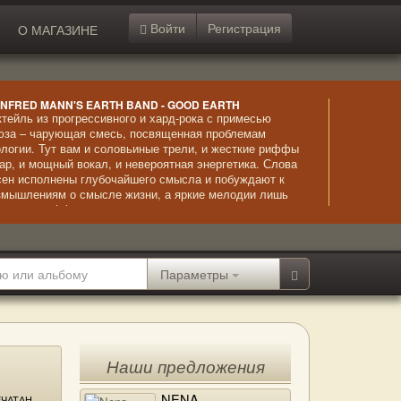
Войти
Регистрация
О МАГАЗИНЕ
NFRED MANN'S EARTH BAND - GOOD EARTH
ктейль из прогрессивного и хард-рока с примесью
юза – чарующая смесь, посвященная проблемам
ологии. Тут вам и соловьиные трели, и жесткие риффы
тар, и мощный вокал, и невероятная энергетика. Слова
сен исполнены глубочайшего смысла и побуждают к
змышлениям о смысле жизни, а яркие мелодии лишь
иливают эффект и выразительность стихов.
Параметры
Наши предложения
NENA
ЧАТАН