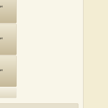
АН
АН
АН