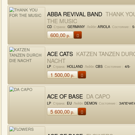
ABBA REVIVAL BAND
THANK YO
THE MUSIC
CD
Страна:
GERMANY
Лейбл:
ARIOLA
Состояние :
5-
600,00
р.
ACE CATS
KATZEN TANZEN DURC
NACHT
LP
Страна:
HOLLAND
Лейбл:
CBS
Состояние :
4/5-
1 500,00
р.
ACE OF BASE
DA CAPO
LP
Страна:
EU
Лейбл:
DEMON
Состояние :
ЗАПЕЧАТ
5 600,00
р.