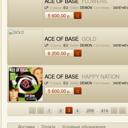
ACE OF BASE
FLOWERS
LP
Страна:
EU
Лейбл:
DEMON
Состояние :
ЗАПЕЧАТ
5 600,00
р.
ACE OF BASE
GOLD
LP
Страна:
EU
Лейбл:
DEMON
Состояние :
ЗАПЕЧАТ
6 200,00
р.
ACE OF BASE
HAPPY NATION
LP
Страна:
EU
Лейбл:
DEMON
Состояние :
ЗАПЕЧАТ
5 600,00
р.
1
...
2
3
4
...
209
...
414
Доставка
Оплата
Условные обозначения