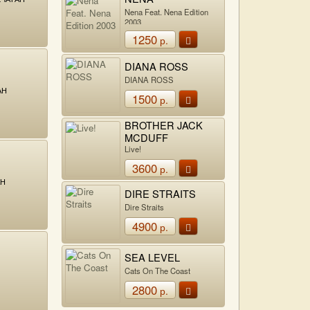
Nena Feat. Nena Edition
2003
1250
р.
DIANA ROSS
DIANA ROSS
АН
1500
р.
BROTHER JACK
MCDUFF
Live!
3600
р.
АН
DIRE STRAITS
Dire Straits
4900
р.
SEA LEVEL
Cats On The Coast
2800
р.