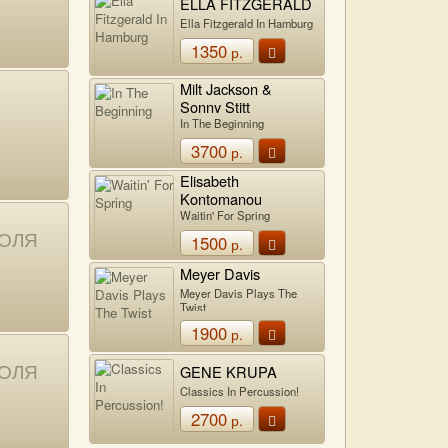
ELLA FITZGERALD
Ella Fitzgerald In Hamburg
1350
р.
Milt Jackson &
Sonny Stitt
In The Beginning
3700
р.
Elisabeth
Kontomanou
Waitin' For Spring
ВОЛЯ
1500
р.
Meyer Davis
Meyer Davis Plays The
Twist
1900
р.
ВОЛЯ
GENE KRUPA
Classics In Percussion!
2700
р.