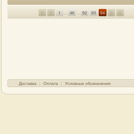
1
...
46
...
92
93
94
Доставка
Оплата
Условные обозначения