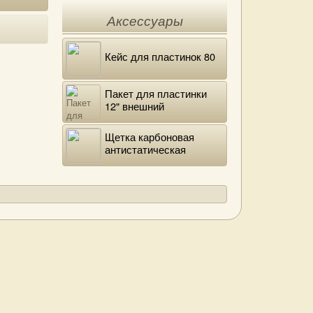
Аксессуары
Кейс для пластинок 80
Пакет для пластинки
12" внешний
полиэтиленовый
Щетка карбоновая
антистатическая