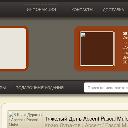
ИНФОРМАЦИЯ
КОНТАКТЫ
ДОСТАВКА
DE
Из
пр
JA
пл
Вп
DE
ма
Ос
вс
ви
ИРЫ
ПОДАРОЧНЫЕ ИЗДАНИЯ
Тяжелый День Abcent Pascal Mulo
Краю Дураков / Abcent / Pascal Mu