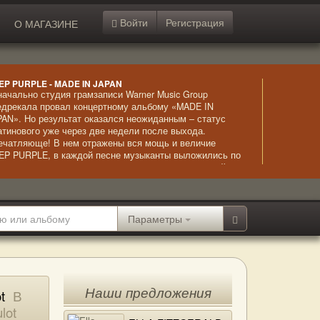
Войти
Регистрация
О МАГАЗИНЕ
EP PURPLE - MADE IN JAPAN
начально студия грамзаписи Warner Music Group
едрекала провал концертному альбому «MADE IN
PAN». Но результат оказался неожиданным – статус
атинового уже через две недели после выхода.
ечатляюще! В нем отражены вся мощь и величие
EP PURPLE, в каждой песне музыканты выложились по
ксимуму, выступая на пределе своих возможностей.
обый шарм композициям придают оригинальные
тупления с таинственно-загадочным звучанием и
ртуозное исполнение гитарных партий.
Параметры
Наши предложения
t
В
lot