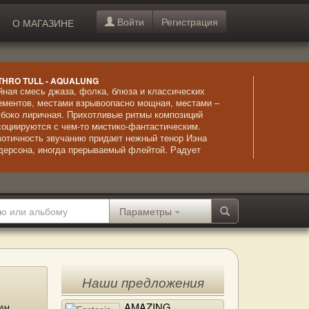
Войти
Регистрация
О МАГАЗИНЕ
THRO TULL - AQUALUNG
йная смесь джаза, фолка, блюза и классических
ементов, местами взрывоопасно мощная, местами –
убоко лиричная. Прихотливые ритмы композиций
социируются с чем-то мистико-фантастическим.
зотичность звучанию придает нежный тенор Иэна
дерсона, иногда прерываемый флейтой. Радует
стерство вокалиста, удивительно точно передающего
тонации, этот эффект усиливается благодаря перебору
рун акустической гитары. Лиричный стиль исполнения,
лнующий, страстный и эмоциональный.
Параметры
Наши предложения
AMAZING
АН