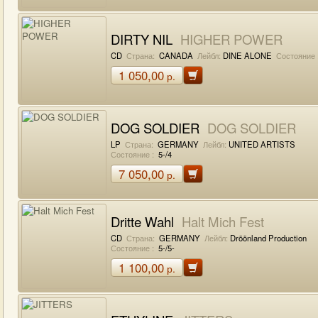
DIRTY NIL
HIGHER POWER
CD
Страна:
CANADA
Лейбл:
DINE ALONE
Состояние 
1 050,00
р.
DOG SOLDIER
DOG SOLDIER
LP
Страна:
GERMANY
Лейбл:
UNITED ARTISTS
Состояние :
5-/4
7 050,00
р.
Dritte Wahl
Halt Mich Fest
CD
Страна:
GERMANY
Лейбл:
Dröönland Production
Состояние :
5-/5-
1 100,00
р.