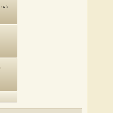
 :
5-/5
s