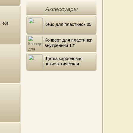
Götterdämmerung,
Siegfried-Idyll (Piano
Аксессуары
Transcriptions)
:
5-/5
Кейс для пластинок 25
Конверт для пластинки
внутренний 12"
DELUXE
Щетка карбоновая
антистатическая