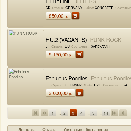
ETHYLINE
JITTERS
CD
Страна:
GERMANY
Лейбл:
CONCRETE
Состояние
850,00
р.
F.U.2 (VACANTS)
PUNK ROCK
LP
Страна:
EU
Состояние :
ЗАПЕЧАТАН
5 150,00
р.
Fabulous Poodles
Fabulous Poodle
LP
Страна:
GERMANY
Лейбл:
PYE
Состояние :
5/4
3 000,00
р.
1
...
2
3
4
...
9
...
14
Доставка
Оплата
Условные обозначения