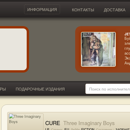
ИНФОРМАЦИЯ
КОНТАКТЫ
ДОСТАВКА
JE
Бу
эл
гл
ас
Эк
Ан
ма
ин
ст
во
ИРЫ
ПОДАРОЧНЫЕ ИЗДАНИЯ
CURE
Three Imaginary Boys
LP
Страна:
EU
Лейбл:
FICTION
Состояние :
ЗАПЕЧАТ