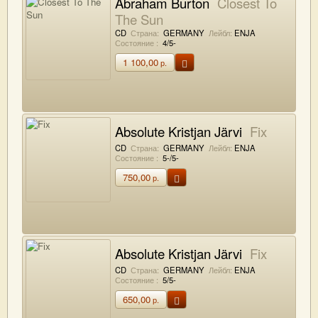
Abraham Burton
Closest To
The Sun
CD
Страна:
GERMANY
Лейбл:
ENJA
Состояние :
4/5-
1 100,00
р.
Absolute Kristjan Järvi
Fix
CD
Страна:
GERMANY
Лейбл:
ENJA
Состояние :
5-/5-
750,00
р.
Absolute Kristjan Järvi
Fix
CD
Страна:
GERMANY
Лейбл:
ENJA
Состояние :
5/5-
650,00
р.