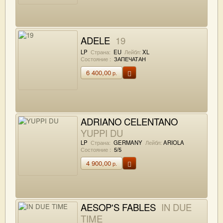
ADELE
19
LP
Страна:
EU
Лейбл:
XL
Состояние :
ЗАПЕЧАТАН
6 400,00
р.
ADRIANO CELENTANO
YUPPI DU
LP
Страна:
GERMANY
Лейбл:
ARIOLA
Состояние :
5/5
4 900,00
р.
AESOP'S FABLES
IN DUE
TIME