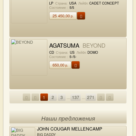
LP
Страна:
USA
Лейбл:
CADET CONCEPT
Состояние :
5/5
25 450,00
р.
AGATSUMA
BEYOND
CD
Страна:
US
Лейбл:
DOMO
Состояние :
5-/5-
650,00
р.
1
2
3
...
137
...
271
Наши предложения
JOHN COUGAR MELLENCAMP
BIG DADDY