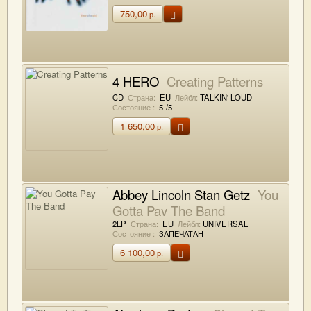
750,00
р.
4 HERO
Creating Patterns
CD
Страна:
EU
Лейбл:
TALKIN' LOUD
Состояние :
5-/5-
1 650,00
р.
Abbey Lincoln Stan Getz
You
Gotta Pay The Band
2LP
Страна:
EU
Лейбл:
UNIVERSAL
Состояние :
ЗАПЕЧАТАН
6 100,00
р.