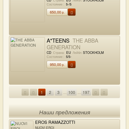
Состояние :
5-/5
650,00
р.
A*TEENS
THE ABBA
GENERATION
CD
Страна:
EU
Лейбл:
STOCKHOLM
Состояние :
5/5-
950,00
р.
1
2
3
...
100
...
197
Наши предложения
EROS RAMAZZOTTI
NUOVI EROI