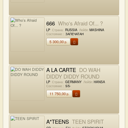
666
Who's Afraid Of... ?
LP
Страна:
RUSSIA
Лейбл:
MASHINA
Состояние :
ЗАПЕЧАТАН
5 300,00
р.
A LA CARTE
DO WAH
DIDDY DIDDY ROUND
LP
Страна:
GERMANY
Лейбл:
HANSA
Состояние :
5/5-
11 750,00
р.
A*TEENS
TEEN SPIRIT
CD
Страна:
EU
Лейбл:
STOCKHOLM