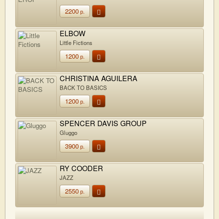
2200
р.
ELBOW
Little Fictions
1200
р.
CHRISTINA AGUILERA
BACK TO BASICS
1200
р.
SPENCER DAVIS GROUP
Gluggo
3900
р.
RY COODER
JAZZ
2550
р.