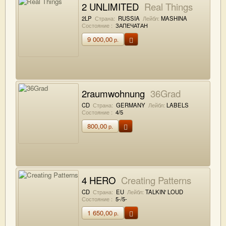
2 UNLIMITED
Real Things
2LP
Страна:
RUSSIA
Лейбл:
MASHINA
Состояние :
ЗАПЕЧАТАН
9 000,00
р.
2raumwohnung
36Grad
CD
Страна:
GERMANY
Лейбл:
LABELS
Состояние :
4/5
800,00
р.
4 HERO
Creating Patterns
CD
Страна:
EU
Лейбл:
TALKIN' LOUD
Состояние :
5-/5-
1 650,00
р.