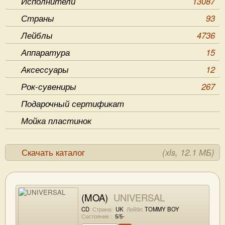
Исполнители
13087
Страны
93
Лейблы
4736
Аппаратура
15
Аксессуары
12
Рок-сувениры
267
Подарочный сертификат
Мойка пластинок
Скачать каталог
(xls, 12.1 МБ)
(MOA)
UNIVERSAL
CD
Страна:
UK
Лейбл:
TOMMY BOY
Состояние :
5/5-