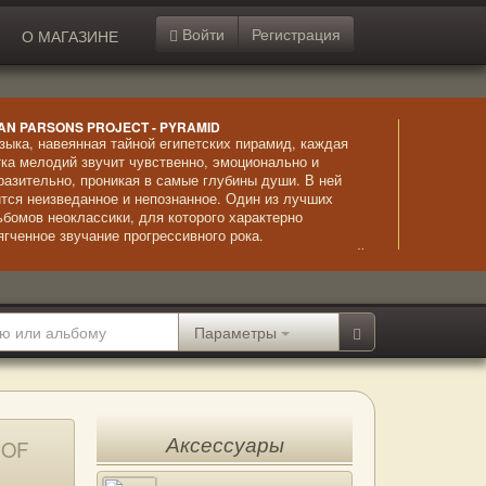
Войти
Регистрация
О МАГАЗИНЕ
AN PARSONS PROJECT - PYRAMID
зыка, навеянная тайной египетских пирамид, каждая
тка мелодий звучит чувственно, эмоционально и
разительно, проникая в самые глубины души. В ней
ится неизведанное и непознанное. Один из лучших
ьбомов неоклассики, для которого характерно
ягченное звучание прогрессивного рока.
страординарное исполнение сочетается с невыразимой
асотой композиций и безупречно звучащим вокалом.
Параметры
Аксессуары
 OF