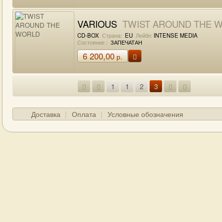
VARIOUS
TWIST AROUND THE 
CD-BOX
Страна:
EU
Лейбл:
INTENSE MEDIA
Состояние :
ЗАПЕЧАТАН
6 200,00
р.
1
1
2
3
Доставка
Оплата
Условные обозначения