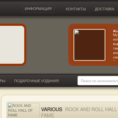
ИНФОРМАЦИЯ
КОНТАКТЫ
ДОСТАВКА
AL
Му
но
вы
та
ал
см
Эк
кр
ИРЫ
ПОДАРОЧНЫЕ ИЗДАНИЯ
VARIOUS
ROCK AND ROLL HALL
FAME