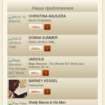
Наши предложения
CHRISTINA AGUILERA
BACK TO BASICS
1200
р.
DONNA SUMMER
ONCE UPON A TIME...
3300
р.
VARIOUS
Magic Moments - The Ultimate ACT World Jazz
Anthology Vol. IV
800
р.
BARNEY KESSEL
Feeling Free
3800
р.
Shelly Manne & His Men