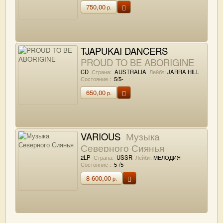
750,00
р.
TJAPUKAI DANCERS
PROUD TO BE ABORIGINE
CD
Страна:
AUSTRALIA
Лейбл:
JARRA HILL
Состояние :
5/5-
650,00
р.
VARIOUS
Музыка
Северного Сиянья
2LP
Страна:
USSR
Лейбл:
МЕЛОДИЯ
Состояние :
5-/5-
8 600,00
р.