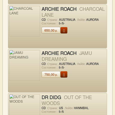
ARCHIE ROACH
CHARCOAL
LANE
CD
Страна:
AUSTRALIA
Лейбл:
AURORA
Состояние :
5-/5-
650,00
р.
ARCHIE ROACH
JAMU
DREAMING
CD
Страна:
AUSTRALIA
Лейбл:
AURORA
Состояние :
5-/5-
750,00
р.
DR DIDG
OUT OF THE
WOODS
CD
Страна:
US
Лейбл:
HANNIBAL
Состояние :
5-/5