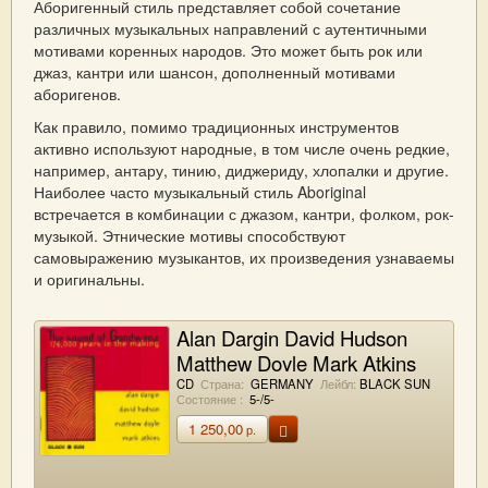
Аборигенный стиль представляет собой сочетание
различных музыкальных направлений с аутентичными
мотивами коренных народов. Это может быть рок или
джаз, кантри или шансон, дополненный мотивами
аборигенов.
Как правило, помимо традиционных инструментов
активно используют народные, в том числе очень редкие,
например, антару, тинию, диджериду, хлопалки и другие.
Наиболее часто музыкальный стиль Aboriginal
встречается в комбинации с джазом, кантри, фолком, рок-
музыкой. Этнические мотивы способствуют
самовыражению музыкантов, их произведения узнаваемы
и оригинальны.
Alan Dargin David Hudson
Matthew Doyle Mark Atkins
The Sound Of Gondwana
CD
Страна:
GERMANY
Лейбл:
BLACK SUN
Состояние :
5-/5-
(176,000 Years InThe Making)
1 250,00
р.