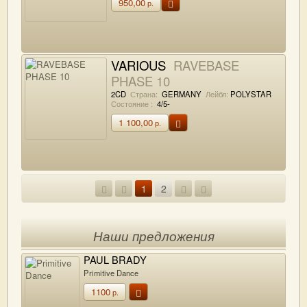
950,00
р.
VARIOUS
RAVEBASE
PHASE 10
2CD
Страна:
GERMANY
Лейбл:
POLYSTAR
Состояние :
4/5-
1 100,00
р.
1
2
Наши предложения
PAUL BRADY
Primitive Dance
1100
р.