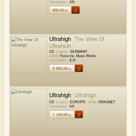
Состояние :
4/5-
600,00
р.
Ultrahigh
The View Of
Ultrahigh
CD
Страна:
GERMANY
Лейбл:
Force Inc. Music Works
Состояние :
5-/5
2 550,00
р.
Ultrahigh
Ultrahigh
CD
Страна:
EUROIPE
Лейбл:
DRAGNET
Состояние :
5/5
1 100,00
р.