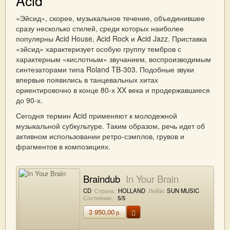
Acid
«Эйсид», скорее, музыкальное течение, объединившее
сразу несколько стилей, среди которых наиболее
популярны Acid House, Acid Rock и Acid Jazz. Приставка
«эйсид» характеризует особую группу тембров с
характерным «кислотным» звучанием, воспроизводимым
синтезаторами типа Roland TB-303. Подобные звуки
впервые появились в танцевальных хитах
ориентировочно в конце 80-х XX века и продержавшиеся
до 90-х.
Сегодня термин Acid применяют к молодежной
музыкальной субкультуре. Таким образом, речь идет об
активном использовании ретро-сэмплов, грувов и
фрагментов в композициях.
Braindub
In Your Brain
CD
Страна:
HOLLAND
Лейбл:
SUN MUSIC
Состояние :
5/5
3 950,00
р.