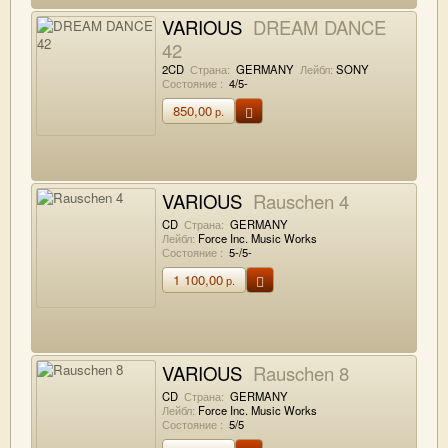
VARIOUS
DREAM DANCE
42
2CD
Страна:
GERMANY
Лейбл:
SONY
Состояние :
4/5-
850,00
р.
VARIOUS
Rauschen 4
CD
Страна:
GERMANY
Лейбл:
Force Inc. Music Works
Состояние :
5-/5-
1 100,00
р.
VARIOUS
Rauschen 8
CD
Страна:
GERMANY
Лейбл:
Force Inc. Music Works
Состояние :
5/5