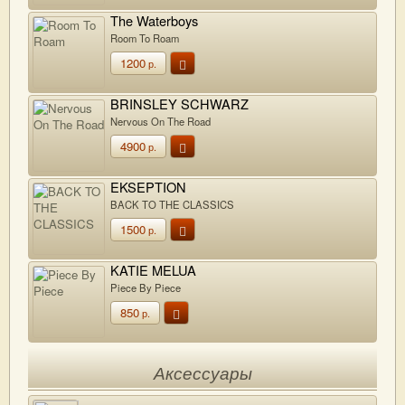
The Waterboys
Room To Roam
1200
р.
BRINSLEY SCHWARZ
Nervous On The Road
4900
р.
EKSEPTION
BACK TO THE CLASSICS
1500
р.
KATIE MELUA
Piece By Piece
850
р.
Аксессуары