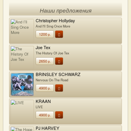
Наши предложения
Christopher Hollyday
And I'll Sing Once More
1200
р.
Joe Tex
The History Of Joe Tex
2650
р.
BRINSLEY SCHWARZ
Nervous On The Road
4900
р.
KRAAN
LIVE
4900
р.
PJ HARVEY