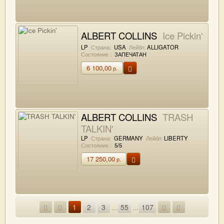
ALBERT COLLINS
Ice Pickin'
LP
Страна:
USA
Лейбл:
ALLIGATOR
Состояние :
ЗАПЕЧАТАН
6 100,00
р.
ALBERT COLLINS
TRASH
TALKIN'
LP
Страна:
GERMANY
Лейбл:
LIBERTY
Состояние :
5/5
17 250,00
р.
1
2
3
...
55
...
107