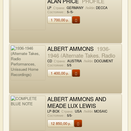
ALAN PRICE
PROFILE
LP
Страна:
GERMANY
Лейбл:
DECCA
Состояние :
5-/5-
1 700,00
р.
ALBERT AMMONS
1936-
1946 (Alternate Takes, Radio
Performances, Unissued
CD
Страна:
AUSTRIA
Лейбл:
DOCUMENT
Состояние :
5/5
Home Recordings)
1 400,00
р.
ALBERT AMMONS AND
MEADE LUX LEWIS
COMPLETE BLUE NOTE
LP-BOX
Страна:
USA
Лейбл:
MOSAIC
Состояние :
5/5-
12 850,00
р.