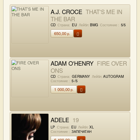
A.J. CROCE
THAT'S ME IN
THE BAR
CD
Страна:
EU
Лейбл:
BMG
Состояние :
5/5
650,00
р.
ADAM O'HENRY
FIRE OVER
ONS
CD
Страна:
GERMANY
Лейбл:
AUTOGRAM
Состояние :
5-/5
1 000,00
р.
ADELE
19
LP
Страна:
EU
Лейбл:
XL
Состояние :
ЗАПЕЧАТАН
6 400,00
р.