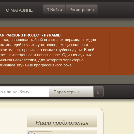
Войти
Регистрация
О МАГАЗИНЕ
AN PARSONS PROJECT - PYRAMID
зыка, навеянная тайной египетских пирамид, каждая
тка мелодий звучит чувственно, эмоционально и
разительно, проникая в самые глубины души. В ней
ится неизведанное и непознанное. Один из лучших
ьбомов неоклассики, для которого характерно
ягченное звучание прогрессивного рока.
страординарное исполнение сочетается с невыразимой
асотой композиций и безупречно звучащим вокалом.
Параметры
Наши предложения