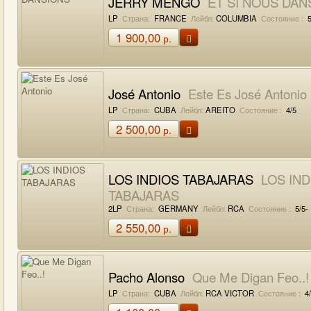
JERRY MENGO
ET SI NOUS DAN
LP
Страна:
FRANCE
Лейбл:
COLUMBIA
Состояние :
5
1 900,00
р.
José Antonio
Este Es José Antonio
LP
Страна:
CUBA
Лейбл:
AREITO
Состояние :
4/5
2 500,00
р.
LOS INDIOS TABAJARAS
LOS IND
TABAJARAS
2LP
Страна:
GERMANY
Лейбл:
RCA
Состояние :
5/5-
2 550,00
р.
Pacho Alonso
Que Me Digan Feo..!
LP
Страна:
CUBA
Лейбл:
RCA VICTOR
Состояние :
4/