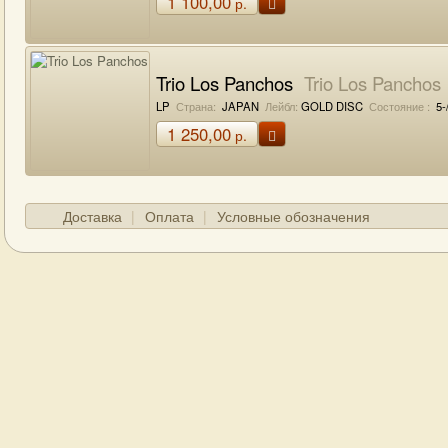
1 100,00
р.
Trio Los Panchos
Trio Los Panchos
LP
Страна:
JAPAN
Лейбл:
GOLD DISC
Состояние :
5-
1 250,00
р.
Доставка
Оплата
Условные обозначения
ГЛАВНАЯ
О МАГАЗИНЕ
КОНТАКТЫ
Д
© Boogiemanmusic 2012-2025, все права защищены.