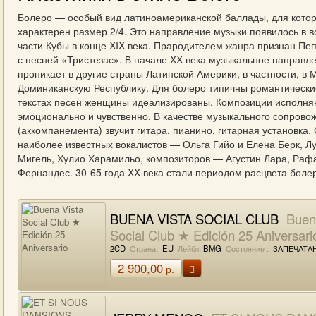
Болеро — особый вид латиноамериканской баллады, для кото
характерен размер 2/4. Это направление музыки появилось в в
части Кубы в конце XIX века. Прародителем жанра признан Пе
с песней «Тристезас». В начале XX века музыкальное направл
проникает в другие страны Латинской Америки, в частности, в 
Доминиканскую Республику. Для болеро типичны романтически
текстах песен женщины идеализированы. Композиции исполня
эмоционально и чувственно. В качестве музыкального сопрово
(аккомпанемента) звучит гитара, пианино, гитарная установка.
наиболее известных вокалистов — Ольга Гийо и Елена Берк, Л
Мигель, Хулио Харамильо, композиторов — Агустин Лара, Раф
Фернандес. 30-65 года XX века стали периодом расцвета боле
BUENA VISTA SOCIAL CLUB
Buena
Social Club ★ Edición 25 Aniversari
2CD
Страна:
EU
Лейбл:
BMG
Состояние :
ЗАПЕЧАТА
2 900,00
р.