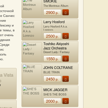
SMOKIE
рой
The Montreux Album
осточной
2900
р.
пе Санчес
ение
Larry Hosford
Мексику и
Larry Hosford A.k.a.
е темы, в
Lorenzo
ют очень
2500
р.
ждения
Toshiko Akiyoshi
 Среди
Jazz Orchestra
уис
Featuring Lew
Desert Lady / Fantasy
аэль
Tabackin
1550
ро.
р.
JOHN COLTRANE
BLUE TRAIN
 Vista
2450
р.
o
Н
MICK JAGGER
SHE'S THE BOSS
2000
р.