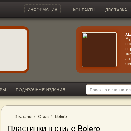
ИНФОРМАЦИЯ
КОНТАКТЫ
ДОСТАВКА
AL
Му
но
вы
та
ал
см
Эк
кр
ИРЫ
ПОДАРОЧНЫЕ ИЗДАНИЯ
В каталог
/
Стили
/
Bolero
Пластинки в стиле Bolero