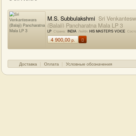
M.S. Subbulakshmi
Sri Venkantesw
(Balaji) Pancharatna Mala LP 3
LP
Страна:
INDIA
Лейбл:
HIS MASTER'S VOICE
Состо
4 900,00
р.
Доставка
Оплата
Условные обозначения