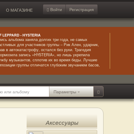
Войти
Регистрация
О МАГАЗИНЕ
F LEPPARD - HYSTERIA
пись альбома заняла долгих три года, не самых
астливых для участников группы – Рик Ален, ударник,
пав в автокатастрофу, остался без руки. Трагедия
тормозила запись «HYSTERIA», но лишь укрепила
ужбу музыкантов, сплотив их во время беды. Лучшие
мпозиции группы отличатся глубоким звучанием басов,
гко запоминающимися мотивами и более близки к
илю поп, чем предыдущие записи.
Параметры
Аксессуары