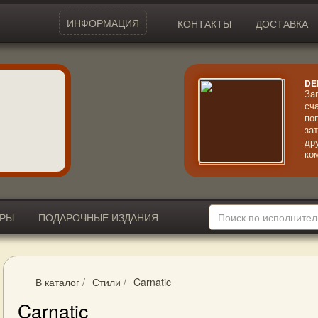
ИНФОРМАЦИЯ
КОНТАКТЫ
ДОСТАВКА
DE
За
сч
по
за
др
ко
ле
ст
ИРЫ
ПОДАРОЧНЫЕ ИЗДАНИЯ
В каталог
/
Стили
/
Carnatic
Carnatic