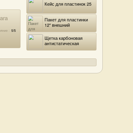
Кейс для пластинок 25
ara
Пакет для пластинки
12" внешний
полиэтиленовый
яние :
5/5
Щетка карбоновая
антистатическая