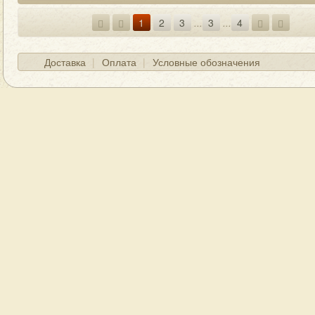
1
2
3
...
3
...
4
Доставка
Оплата
Условные обозначения
ГЛАВНАЯ
О МАГАЗИНЕ
КОНТАКТЫ
Д
© Boogiemanmusic 2012-2025, все права защищены.
вание каталога разрешается только с разрешения авторов и при 
Виниловые пластинки