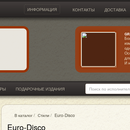
ИНФОРМАЦИЯ
КОНТАКТЫ
ДОСТАВКА
GR
Бо
из
од
Ос
дл
И 
7 м
ИРЫ
ПОДАРОЧНЫЕ ИЗДАНИЯ
В каталог
/
Стили
/
Euro-Disco
Euro-Disco