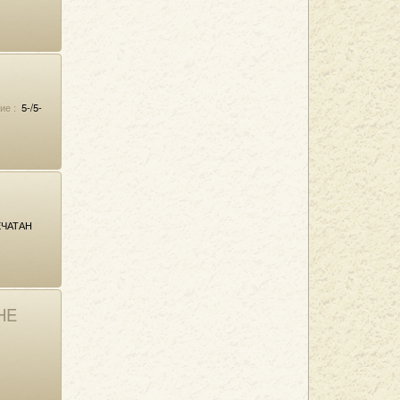
ие :
5-/5-
ЧАТАН
HE