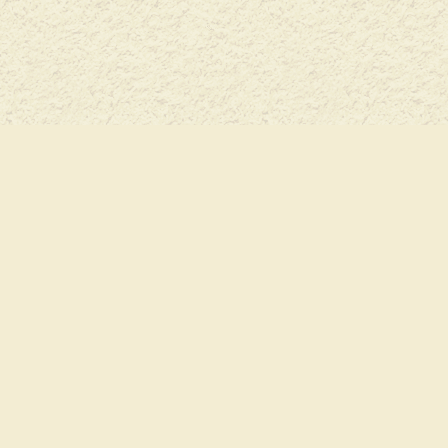
+7(926) 129-2-921
Как нас найти
Перепечатывание материалов и использо