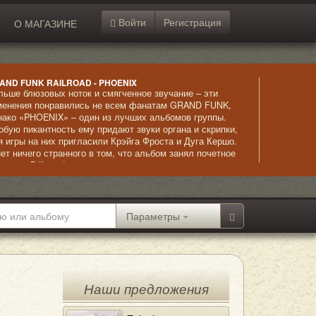
Войти
Регистрация
О МАГАЗИНЕ
AND FUNK RAILROAD - PHOENIX
льше блюзовых ноток и смягченное звучание – эти
менения понравились не всем фанатам GRAND FUNK,
нако «PHOENIX» – один из лучших альбомов группы.
обую пикантность ему придают звуки органа и скрипки,
я игры на них пригласили Крэйга Фроста и Дуга Кершо.
нет ничего странного в том, что альбом занял почетное
есто в Billboard 200.
Параметры
Наши предложения