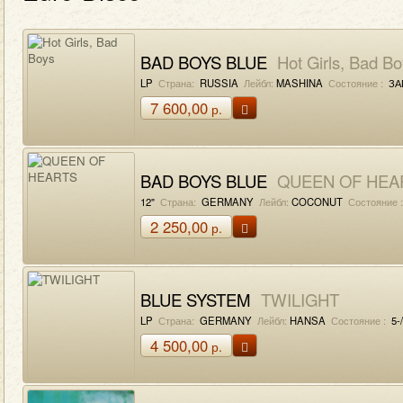
BAD BOYS BLUE
Hot Girls, Bad Bo
LP
Страна:
RUSSIA
Лейбл:
MASHINA
Состояние :
ЗА
7 600,00
р.
BAD BOYS BLUE
QUEEN OF HEA
12"
Страна:
GERMANY
Лейбл:
COCONUT
Состояние :
2 250,00
р.
BLUE SYSTEM
TWILIGHT
LP
Страна:
GERMANY
Лейбл:
HANSA
Состояние :
5-/
4 500,00
р.