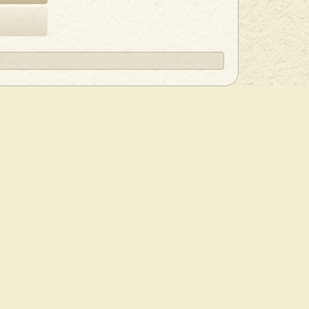
Карта сайта
ОСТАВКА
указании активной ссылки на
bmm-vinyl.ru