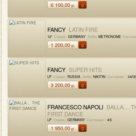
6 100,00
р.
FANCY
LATIN FIRE
12"
Страна:
GERMANY
Лейбл:
METRONOME
Состоян
1 200,00
р.
FANCY
SUPER HITS
LP
Страна:
RUSSIA
Лейбл:
NIKITIN
Состояние :
ЗАПЕ
3 200,00
р.
FRANCESCO NAPOLI
BALLA… T
FIRST DANCE
LP
Страна:
GERMANY
Состояние :
4/5
1 950,00
р.