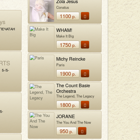
Zola Jesus
Conatus
1100
р.
ys
ПЕЧАТАН
WHAM!
Make It Big
1750
р.
Michy Reincke
RTS
Paris
5-/5-
1900
р.
The Count Basie
Orchestra
The Legend, The Legacy
1800
р.
5-
JORANE
The You And The Now
950
р.