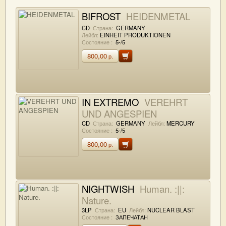
BIFROST
HEIDENMETAL
CD
Страна:
GERMANY
Лейбл:
EINHEIT PRODUKTIONEN
Состояние :
5-/5
800,00
р.
IN EXTREMO
VEREHRT
UND ANGESPIEN
CD
Страна:
GERMANY
Лейбл:
MERCURY
Состояние :
5-/5
800,00
р.
NIGHTWISH
Human. :||:
Nature.
3LP
Страна:
EU
Лейбл:
NUCLEAR BLAST
Состояние :
ЗАПЕЧАТАН