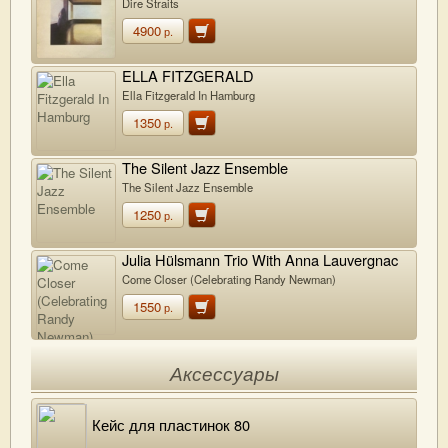
Dire Straits
4900
р.
ELLA FITZGERALD
Ella Fitzgerald In Hamburg
1350
р.
The Silent Jazz Ensemble
The Silent Jazz Ensemble
1250
р.
Julia Hülsmann Trio With Anna Lauvergnac
Come Closer (Celebrating Randy Newman)
1550
р.
Аксессуары
Кейс для пластинок 80