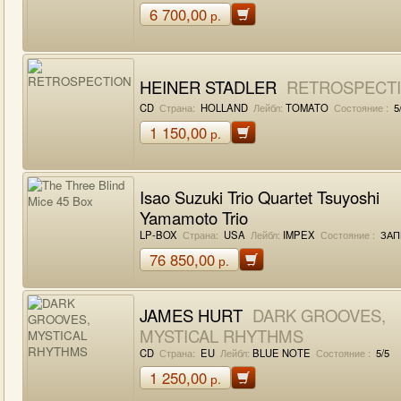
6 700,00
р.
HEINER STADLER
RETROSPECT
CD
Страна:
HOLLAND
Лейбл:
TOMATO
Состояние :
5
1 150,00
р.
Isao Suzuki Trio Quartet Tsuyoshi
Yamamoto Trio
The Three Blind Mice 45 Box
LP-BOX
Страна:
USA
Лейбл:
IMPEX
Состояние :
ЗАП
76 850,00
р.
JAMES HURT
DARK GROOVES,
MYSTICAL RHYTHMS
CD
Страна:
EU
Лейбл:
BLUE NOTE
Состояние :
5/5
1 250,00
р.