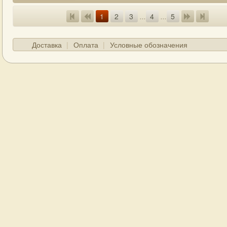
1
2
3
...
4
...
5
Доставка
Оплата
Условные обозначения
ГЛАВНАЯ
О МАГАЗИНЕ
КОНТАКТЫ
Д
© Boogiemanmusic 2012-2025, все права защищены.
вание каталога разрешается только с разрешения авторов и при 
Виниловые пластинки