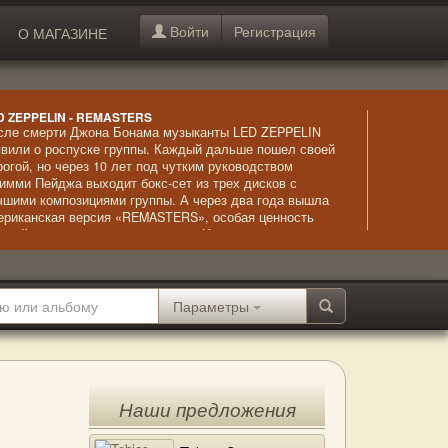
Войти
Регистрация
О МАГАЗИНЕ
D ZEPPELIN - REMASTERS
сле смерти Джона Бонама музыканты LED ZEPPELIN
явили о роспуске группы. Каждый дальше пошел своей
рогой, но через 10 лет под чутким руководством
имми Пейджа выходит бокс-сет из трех дисков с
чшими композициями группы. А через два года вышла
ериканская версия «REMASTERS», особая ценность
торой – в интервью музыкантов. «Изюминка»
мпозиций – высочайший класс вокального исполнения,
жно сказать, ювелирный.
Параметры
Наши предложения