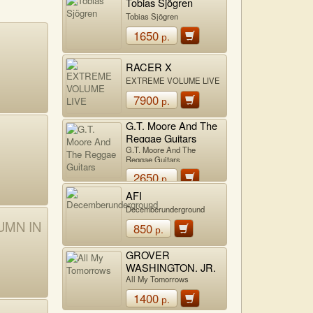
Tobias Sjögren
Tobias Sjögren
1650
р.
RACER X
EXTREME VOLUME LIVE
7900
р.
G.T. Moore And The
Reggae Guitars
G.T. Moore And The
Reggae Guitars
2650
р.
AFI
Decemberunderground
UMN IN
850
р.
GROVER
WASHINGTON, JR.
All My Tomorrows
1400
р.