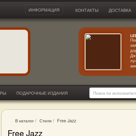
ИНФОРМАЦИЯ
КОНТАКТЫ
ДОСТАВКА
LE
По
за
до
Дж
лу
ам
ко
ко
мо
ИРЫ
ПОДАРОЧНЫЕ ИЗДАНИЯ
В каталог
/
Стили
/
Free Jazz
Free Jazz