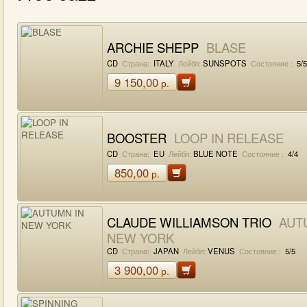
ARCHIE SHEPP
BLASE
CD
Страна:
ITALY
Лейбл:
SUNSPOTS
Состояние :
5/5
9 150,00
р.
BOOSTER
LOOP IN RELEASE
CD
Страна:
EU
Лейбл:
BLUE NOTE
Состояние :
4/4
850,00
р.
CLAUDE WILLIAMSON TRIO
AUT
NEW YORK
CD
Страна:
JAPAN
Лейбл:
VENUS
Состояние :
5/5
3 900,00
р.