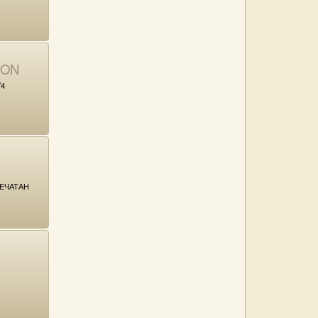
ION
/4
ЕЧАТАН