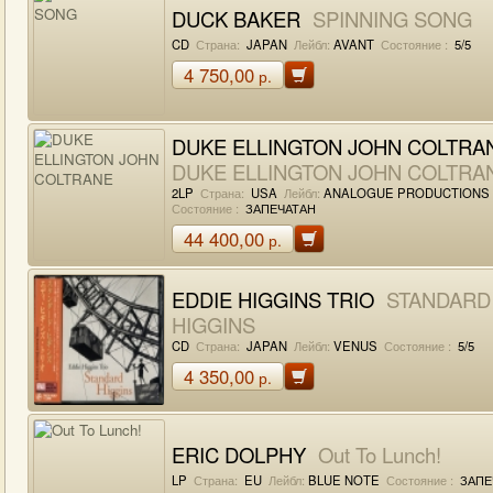
DUCK BAKER
SPINNING SONG
CD
Страна:
JAPAN
Лейбл:
AVANT
Состояние :
5/5
4 750,00
р.
DUKE ELLINGTON JOHN COLTRA
DUKE ELLINGTON JOHN COLTRA
2LP
Страна:
USA
Лейбл:
ANALOGUE PRODUCTIONS
Состояние :
ЗАПЕЧАТАН
44 400,00
р.
EDDIE HIGGINS TRIO
STANDARD
HIGGINS
CD
Страна:
JAPAN
Лейбл:
VENUS
Состояние :
5/5
4 350,00
р.
ERIC DOLPHY
Out To Lunch!
LP
Страна:
EU
Лейбл:
BLUE NOTE
Состояние :
ЗАПЕ