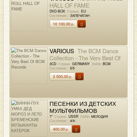
HALL OF FAME
DVD-BOX
Страна:
EU
Состояние :
ЗАПЕЧАТАН
10 100,00
р.
VARIOUS
The BCM Dance
Collection - The Very Best Of
BCM Records
3CD
Страна:
GERMANY
Лейбл:
BCM
Состояние :
5/5
3 500,00
р.
ПЕСЕНКИ ИЗ ДЕТСКИХ
МУЛЬТФИЛЬМОВ
ВИННИ-ПУХ УМКА ДЕД
7”
Страна:
USSR
Лейбл:
МЕЛОДИЯ
Состояние :
4/4-
МОРОЗ И ЛЕТО
400,00
р.
БРЕМЕНСКИЕ