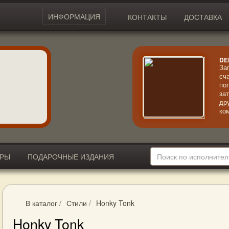
ИНФОРМАЦИЯ
КОНТАКТЫ
ДОСТАВКА
DE
За
сч
по
за
др
ко
ле
ст
ИРЫ
ПОДАРОЧНЫЕ ИЗДАНИЯ
В каталог
/
Стили
/
Honky Tonk
Honky Tonk