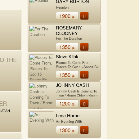
GARY BURTON
Reunion
1900
р.
ROSEMARY
CLOONEY
For The Duration
1350
р.
Steve Klink
O THE
Places To Come From,
Places To Go: 15 Songs By
Joni Mitchell
1350
р.
JOHNNY CASH
Johnny Cash Is Coming To
Town / Boom Chicka Boom
VER
1200
р.
ЧАТАН
Lena Horne
An Evening With
1300
р.