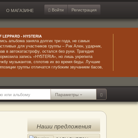
Войти
Регистрация
О МАГАЗИНЕ
F LEPPARD - HYSTERIA
пись альбома заняла долгих три года, не самых
астливых для участников группы – Рик Ален, ударник,
пав в автокатастрофу, остался без руки. Трагедия
тормозила запись «HYSTERIA», но лишь укрепила
ужбу музыкантов, сплотив их во время беды. Лучшие
мпозиции группы отличатся глубоким звучанием басов,
гко запоминающимися мотивами и более близки к
илю поп, чем предыдущие записи.
Параметры
Наши предложения