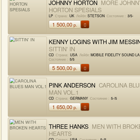
JOHNNY HORTON
MORE JOHNN
HORTON SPESIALS
LP
Страна:
UK
Лейбл:
STETSON
Состояние :
3/5-
1 500,00
р.
KENNY LOGINS WITH JIM MESSI
SITTIN' IN
CD
Страна:
USA
Лейбл:
MOBILE FIDELITY SOUND L
Состояние :
5/5
5 500,00
р.
PINK ANDERSON
CAROLINA BLU
MAN VOL.1
CD
Страна:
GERMANY
Состояние :
5-/5
1 650,00
р.
THREE HANKS
MEN WITH BROK
HEARTS
CD
Страна:
USA
Состояние :
5-/5