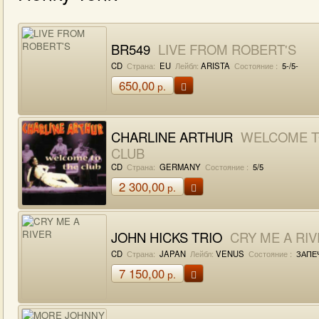
BR549
LIVE FROM ROBERT'S
CD
Страна:
EU
Лейбл:
ARISTA
Состояние :
5-/5-
650,00
р.
CHARLINE ARTHUR
WELCOME T
CLUB
CD
Страна:
GERMANY
Состояние :
5/5
2 300,00
р.
JOHN HICKS TRIO
CRY ME A RI
CD
Страна:
JAPAN
Лейбл:
VENUS
Состояние :
ЗАПЕ
7 150,00
р.