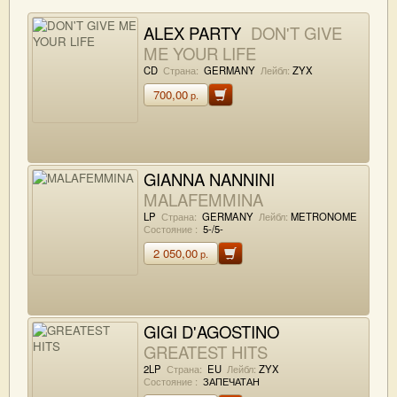
ALEX PARTY
DON'T GIVE
ME YOUR LIFE
CD
Страна:
GERMANY
Лейбл:
ZYX
700,00
р.
GIANNA NANNINI
MALAFEMMINA
LP
Страна:
GERMANY
Лейбл:
METRONOME
Состояние :
5-/5-
2 050,00
р.
GIGI D'AGOSTINO
GREATEST HITS
2LP
Страна:
EU
Лейбл:
ZYX
Состояние :
ЗАПЕЧАТАН