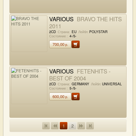
VARIOUS
BRAVO THE HITS
2011
2CD
Страна:
EU
Лейбл:
POLYSTAR
Состояние :
4-/5-
700,00
р.
VARIOUS
FETENHITS -
BEST OF 2004
2CD
Страна:
GERMANY
Лейбл:
UNIVERSAL
Состояние :
5-/5-
600,00
р.
1
2