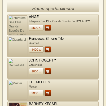
Наши предложения
ANGE
Interprète Ses Plus Grands Succès De 1972 À 1976
3600
р.
Francesca Simone Trio
Guarda Li
1400
р.
JOHN FOGERTY
Centerfield
2800
р.
TREMELOES
Master
2300
р.
BARNEY KESSEL