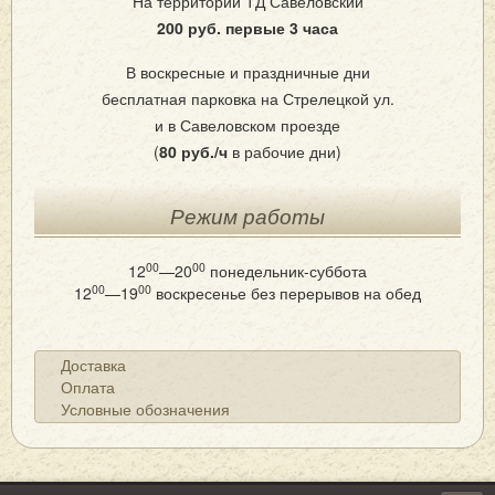
На территории ТД Савеловский
200 руб. первые 3 часа
В воскресные и праздничные дни
бесплатная парковка на Стрелецкой ул.
и в Савеловском проезде
(
80 руб./ч
в рабочие дни)
Режим работы
00
00
12
—20
понедельник-суббота
00
00
12
—19
воскресенье
без перерывов на обед
Доставка
Оплата
Условные обозначения