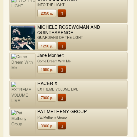
INTO THE LIGHT
2350
р.
MICHELE ROSEWOMAN AND
QUINTESSENCE
GUARDIANS OF THE LIGHT
1250
р.
Jane Monheit
Come Dream With Me
1550
р.
RACER X
EXTREME VOLUME LIVE
7900
р.
PAT METHENY GROUP
Pat Metheny Group
3900
р.