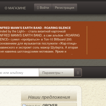
Войти
Регистрация
О МАГАЗИНЕ
NFRED MANN'S EARTH BAND - ROARING SILENCE
inded by the Light» - стала визитной карточкой
NFRED MANN'S EARTH BAND, а сам альбом «ROARING
LENCE» сумел «пробраться» в Топ-10 Billboard 200.
охновением для музыкантов послужили «Жар-птица»
равинского и экспромт соль мажор Шуберта. А вторая
сня навеяна шотландскими мотивами. Яркие и
знообразные композиции окатят слушателя волной
забываемо приятных эмоций, переливающихся, словно
кие кристаллы в калейдоскопе.
Параметры
Наши предложения
GROVER