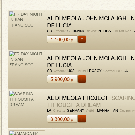
AL DI MEOLA JOHN MCLAUGHLIN
DE LUCIA
FRIDAY NIGHT IN SAN FRANCISC
CD
Страна:
GERMANY
Лейбл:
PHILIPS
Состояние :
5
1 100,00
р.
AL DI MEOLA JOHN MCLAUGHLIN
DE LUCIA
FRIDAY NIGHT IN SAN FRANCISC
CD
Страна:
USA
Лейбл:
LEGACY
Состояние :
5/5
5 900,00
р.
AL DI MEOLA PROJECT
SOARIN
THROUGH A DREAM
LP
Страна:
GERMANY
Лейбл:
MANHATTAN
Состояние
3 300,00
р.