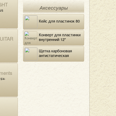
GHT
Аксессуары
/5
Кейс для пластинок 80
Конверт для пластинки
UITAR
внутренний 12"
DELUXE
Щетка карбоновая
антистатическая
ments
5/4-