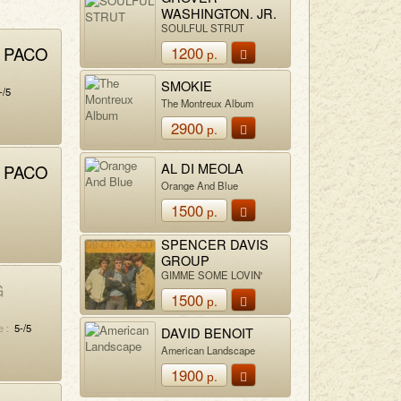
WASHINGTON, JR.
SOULFUL STRUT
 PACO
1200
р.
SMOKIE
O
-/5
The Montreux Album
2900
р.
AL DI MEOLA
 PACO
Orange And Blue
1500
O
р.
SPENCER DAVIS
GROUP
GIMME SOME LOVIN'
G
1500
р.
 :
5-/5
DAVID BENOIT
American Landscape
1900
р.