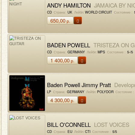
ANDY HAMILTON
JAMAICA BY NI
CD
Страна:
UK
Лейбл:
WORLD CIRCUIT
Состояние :
5
650,00
р.
BADEN POWELL
TRISTEZA ON G
CD
Страна:
GERMANY
Лейбл:
MPS
Состояние :
5-/5
1 400,00
р.
Baden Powell Jimmy Pratt
Develop
LP
Страна:
GERMANY
Лейбл:
POLYDOR
Состояние :
4 300,00
р.
BILL O'CONNELL
LOST VOICES
CD
Страна:
EU
Лейбл:
CTI
Состояние :
5/5