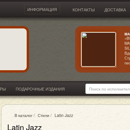
ИНФОРМАЦИЯ
КОНТАКТЫ
ДОСТАВКА
MA
«Bl
MA
SI
Вд
Ст
пе
ра
не
яр
ИРЫ
ПОДАРОЧНЫЕ ИЗДАНИЯ
В каталог
/
Стили
/
Latin Jazz
Latin Jazz