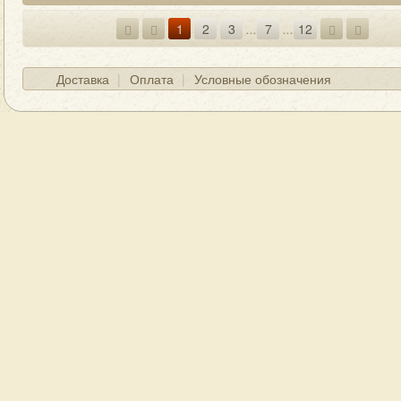
1
2
3
...
7
...
12
Доставка
Оплата
Условные обозначения
ГЛАВНАЯ
О МАГАЗИНЕ
КОНТАКТЫ
Д
© Boogiemanmusic 2012-2025, все права защищены.
вание каталога разрешается только с разрешения авторов и при 
Виниловые пластинки