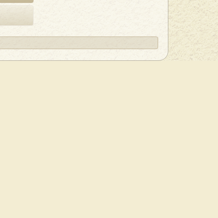
Карта сайта
ОСТАВКА
указании активной ссылки на
bmm-vinyl.ru