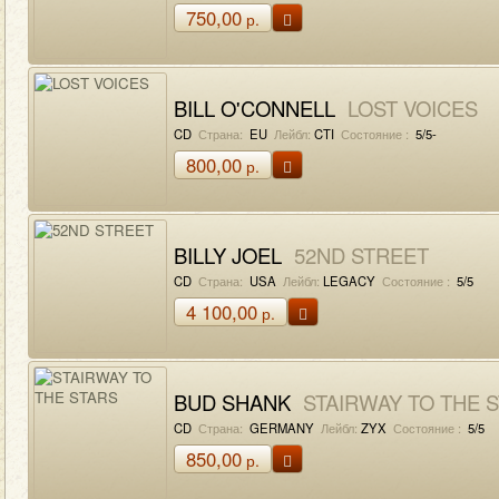
750,00
р.
BILL O'CONNELL
LOST VOICES
CD
Страна:
EU
Лейбл:
CTI
Состояние :
5/5-
800,00
р.
BILLY JOEL
52ND STREET
CD
Страна:
USA
Лейбл:
LEGACY
Состояние :
5/5
4 100,00
р.
BUD SHANK
STAIRWAY TO THE 
CD
Страна:
GERMANY
Лейбл:
ZYX
Состояние :
5/5
850,00
р.