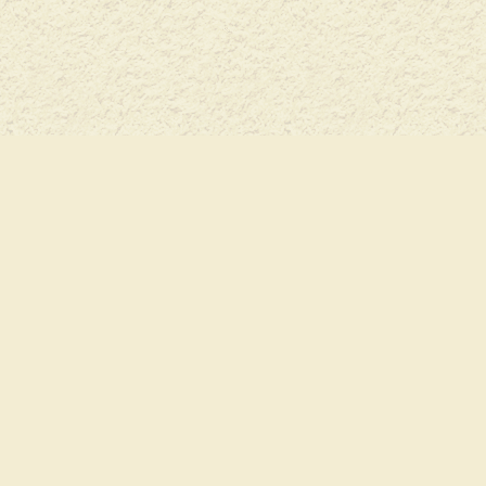
+7(926) 129-2-921
Как нас найти
Перепечатывание материалов и использо