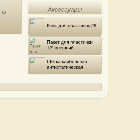
Аксессуары
5/5
Кейс для пластинок 25
Пакет для пластинки
12" внешний
полиэтиленовый
Щетка карбоновая
антистатическая