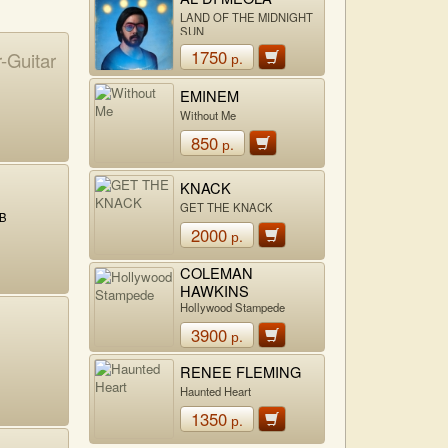
LAND OF THE MIDNIGHT
SUN
1750
-Guitar
р.
EMINEM
Without Me
850
р.
KNACK
GET THE KNACK
AB
2000
р.
COLEMAN
HAWKINS
Hollywood Stampede
3900
р.
RENEE FLEMING
Haunted Heart
1350
р.