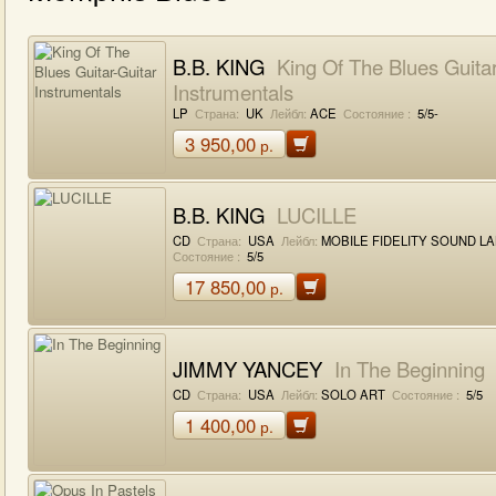
B.B. KING
King Of The Blues Guitar
Instrumentals
LP
Страна:
UK
Лейбл:
ACE
Состояние :
5/5-
3 950,00
р.
B.B. KING
LUCILLE
CD
Страна:
USA
Лейбл:
MOBILE FIDELITY SOUND L
Состояние :
5/5
17 850,00
р.
JIMMY YANCEY
In The Beginning
CD
Страна:
USA
Лейбл:
SOLO ART
Состояние :
5/5
1 400,00
р.