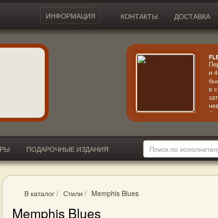
ИНФОРМАЦИЯ
КОНТАКТЫ
ДОСТАВКА
FL
Пе
и 
бы
в 
за
не
Ос
об
ИРЫ
ПОДАРОЧНЫЕ ИЗДАНИЯ
В каталог
/
Стили
/
Memphis Blues
Memphis Blues