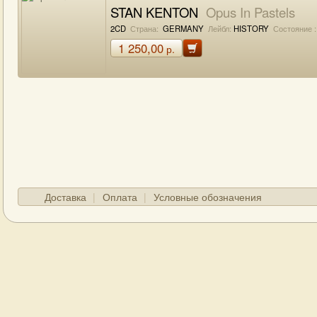
STAN KENTON
Opus In Pastels
2CD
Страна:
GERMANY
Лейбл:
HISTORY
Состояние :
1 250,00
р.
Доставка
Оплата
Условные обозначения