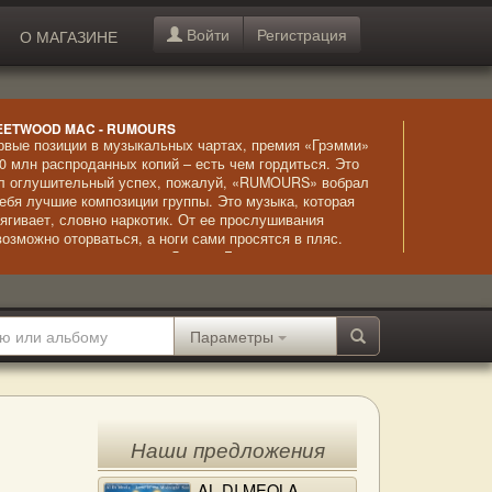
Войти
Регистрация
О МАГАЗИНЕ
EETWOOD MAC - RUMOURS
рвые позиции в музыкальных чартах, премия «Грэмми»
40 млн распроданных копий – есть чем гордиться. Это
л оглушительный успех, пожалуй, «RUMOURS» вобрал
себя лучшие композиции группы. Это музыка, которая
тягивает, словно наркотик. От ее прослушивания
возможно оторваться, а ноги сами просятся в пляс.
обенно впечатляет голос Линдси Бакингем –
волакивающе сексуальный и чувственный.
Параметры
Наши предложения
AL DI MEOLA