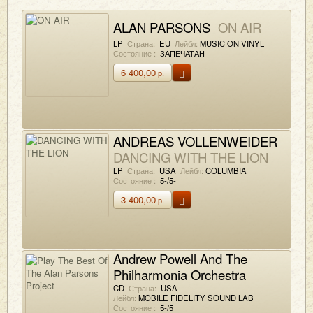
ALAN PARSONS
ON AIR
LP
Страна:
EU
Лейбл:
MUSIC ON VINYL
Состояние :
ЗАПЕЧАТАН
6 400,00
р.
ANDREAS VOLLENWEIDER
DANCING WITH THE LION
LP
Страна:
USA
Лейбл:
COLUMBIA
Состояние :
5-/5-
3 400,00
р.
Andrew Powell And The
Philharmonia Orchestra
Play The Best Of The Alan
CD
Страна:
USA
Лейбл:
MOBILE FIDELITY SOUND LAB
Parsons Project
Состояние :
5-/5