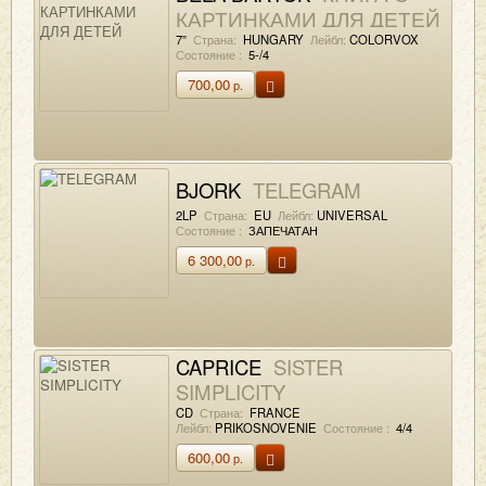
КАРТИНКАМИ ДЛЯ ДЕТЕЙ
7”
Страна:
HUNGARY
Лейбл:
COLORVOX
Состояние :
5-/4
700,00
р.
BJORK
TELEGRAM
2LP
Страна:
EU
Лейбл:
UNIVERSAL
Состояние :
ЗАПЕЧАТАН
6 300,00
р.
CAPRICE
SISTER
SIMPLICITY
CD
Страна:
FRANCE
Лейбл:
PRIKOSNOVENIE
Состояние :
4/4
600,00
р.