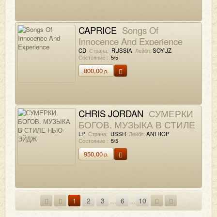
CAPRICE
Songs Of
Innocence And Experience
CD
Страна:
RUSSIA
Лейбл:
SOYUZ
Состояние :
5/5
800,00
р.
CHRIS JORDAN
СУМЕРКИ
БОГОВ. МУЗЫКА В СТИЛЕ
НЬЮ-ЭЙДЖ
LP
Страна:
USSR
Лейбл:
ANTROP
Состояние :
5/5
950,00
р.
1
2
3
...
6
...
10