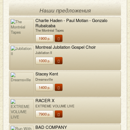
Наши предложения
Charlie Haden - Paul Motian - Gonzalo
Rubalcaba
The Montréal Tapes
1900
р.
Montreal Jubilation Gospel Choir
Jubilation II
1000
р.
Stacey Kent
Dreamsville
1400
р.
RACER X
EXTREME VOLUME LIVE
7900
р.
BAD COMPANY