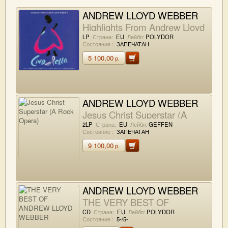
ANDREW LLOYD WEBBER
Highlights From Andrew Lloyd
Webber's Cinderella
LP
Страна:
EU
Лейбл:
POLYDOR
Состояние :
ЗАПЕЧАТАН
5 100,00
р.
ANDREW LLOYD WEBBER
Jesus Christ Superstar (A
Rock Opera)
2LP
Страна:
EU
Лейбл:
GEFFEN
Состояние :
ЗАПЕЧАТАН
9 100,00
р.
ANDREW LLOYD WEBBER
THE VERY BEST OF
ANDREW LLOYD WEBBER
CD
Страна:
EU
Лейбл:
POLYDOR
Состояние :
5-/5-