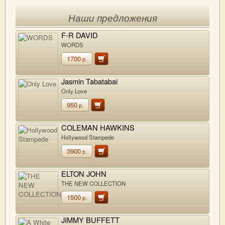
Наши предложения
F-R DAVID
WORDS
1700
р.
Jasmin Tabatabai
Only Love
950
р.
COLEMAN HAWKINS
Hollywood Stampede
3900
р.
ELTON JOHN
THE NEW COLLECTION
1500
р.
JIMMY BUFFETT