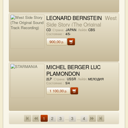
LEONARD BERNSTEIN
West
Side Story (The Original
Sound Track Recording)
CD
Страна:
JAPAN
Лейбл:
CBS
Состояние :
4/5-
900,00
р.
MICHEL BERGER LUC
PLAMONDON
STARMANIA
2LP
Страна:
USSR
Лейбл:
МЕЛОДИЯ
Состояние :
5/4
1 100,00
р.
1
2
3
...
3
...
4