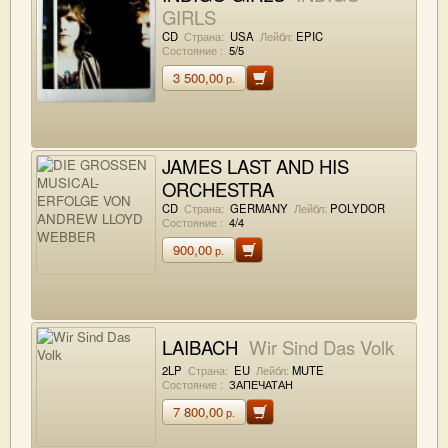
GIRLS
CD
Страна:
USA
Лейбл:
EPIC
Состояние :
5/5
3 500,00
р.
JAMES LAST AND HIS
ORCHESTRA
DIE GROSSEN MUSICAL-
CD
Страна:
GERMANY
Лейбл:
POLYDOR
Состояние :
4/4
ERFOLGE VON ANDREW
900,00
р.
LLOYD WEBBER
LAIBACH
Wir Sind Das Volk
2LP
Страна:
EU
Лейбл:
MUTE
Состояние :
ЗАПЕЧАТАН
7 800,00
р.