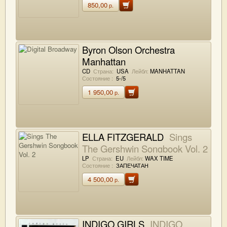
850,00
р.
Byron Olson Orchestra
Manhattan
Digital Broadway
CD
Страна:
USA
Лейбл:
MANHATTAN
Состояние :
5-/5
1 950,00
р.
ELLA FITZGERALD
Sings
The Gershwin Songbook Vol. 2
LP
Страна:
EU
Лейбл:
WAX TIME
Состояние :
ЗАПЕЧАТАН
4 500,00
р.
INDIGO GIRLS
INDIGO