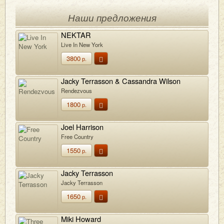
Наши предложения
NEKTAR
Live In New York
3800
р.
Jacky Terrasson & Cassandra Wilson
Rendezvous
1800
р.
Joel Harrison
Free Country
1550
р.
Jacky Terrasson
Jacky Terrasson
1650
р.
Miki Howard