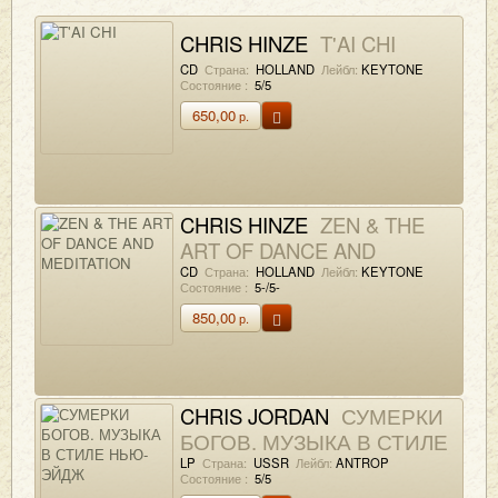
CHRIS HINZE
T'AI CHI
CD
Страна:
HOLLAND
Лейбл:
KEYTONE
Состояние :
5/5
650,00
р.
CHRIS HINZE
ZEN & THE
ART OF DANCE AND
MEDITATION
CD
Страна:
HOLLAND
Лейбл:
KEYTONE
Состояние :
5-/5-
850,00
р.
CHRIS JORDAN
СУМЕРКИ
БОГОВ. МУЗЫКА В СТИЛЕ
НЬЮ-ЭЙДЖ
LP
Страна:
USSR
Лейбл:
ANTROP
Состояние :
5/5