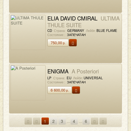
ELIA DAVID CMIRAL
ULTIMA
THULE SUITE
CD
Страна:
GERMANY
Лейбл:
BLUE FLAME
Состояние :
ЗАПЕЧАТАН
750,00
р.
ENIGMA
A Posteriori
LP
Страна:
EU
Лейбл:
UNIVERSAL
Состояние :
ЗАПЕЧАТАН
6 600,00
р.
1
2
3
...
4
...
6