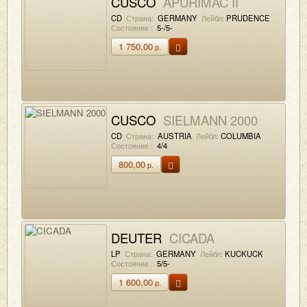
CUSCO
APURIMAC II
CD
Страна:
GERMANY
Лейбл:
PRUDENCE
Состояние :
5-/5-
1 750,00
р.
CUSCO
SIELMANN 2000
CD
Страна:
AUSTRIA
Лейбл:
COLUMBIA
Состояние :
4/4
800,00
р.
DEUTER
CICADA
LP
Страна:
GERMANY
Лейбл:
KUCKUCK
Состояние :
5/5-
1 600,00
р.