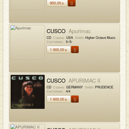
950,00
р.
CUSCO
Apurimac
CD
Страна:
USA
Лейбл:
Higher Octave Music
Состояние :
5-/5-
1 900,00
р.
CUSCO
APURIMAC II
CD
Страна:
GERMANY
Лейбл:
PRUDENCE
Состояние :
4/4
1 600,00
р.